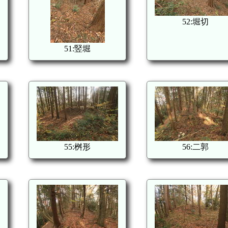
52:堀切
51:竪堀
55:桝形
56:二郭