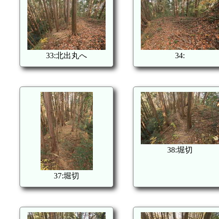
33:北出丸へ
34:
38:堀切
37:堀切