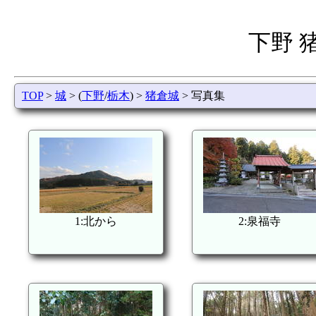
下野 
TOP
>
城
> (
下野
/
栃木
) >
猪倉城
> 写真集
1:北から
2:泉福寺