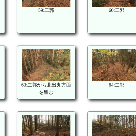
59:二郭
60:二郭
63:二郭から北出丸方面
64:二郭
を望む