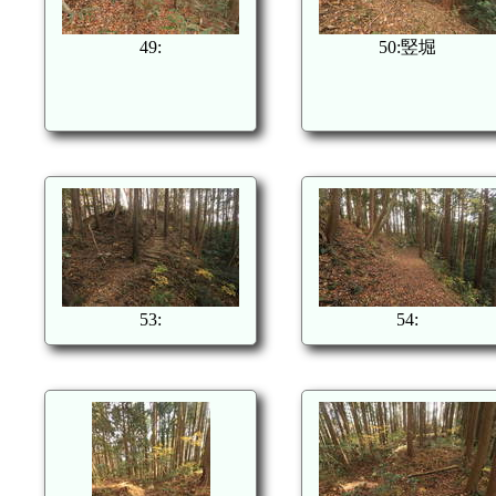
49:
50:竪堀
53:
54: