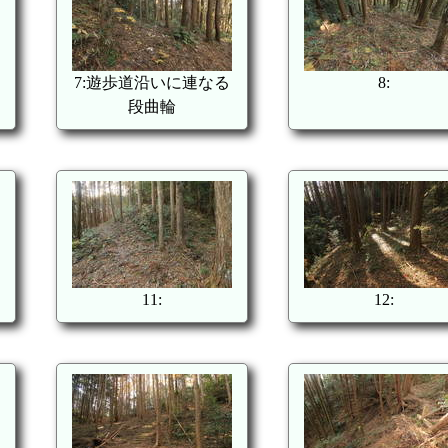
7:遊歩道沿いに連なる
8:
段曲輪
11:
12: