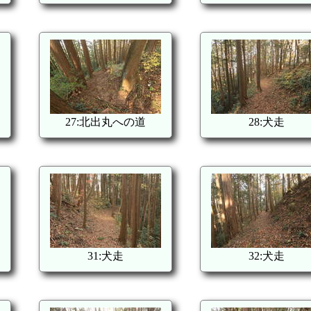
27:北出丸への道
28:犬走
31:犬走
32:犬走