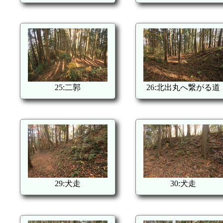
25:二郭
26:北出丸へ繋がる道
29:犬走
30:犬走