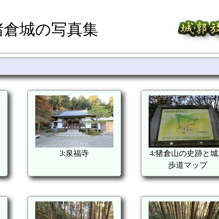
猪倉城の写真集
3:泉福寺
4:猪倉山の史跡と城
歩道マップ