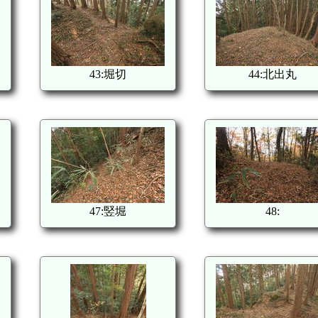
43:堀切
44:北出丸
47:竪堀
48: