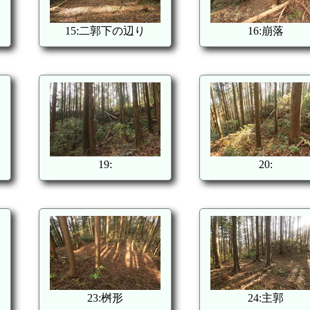
15:二郭下の辺り
16:崩落
19:
20:
23:桝形
24:主郭