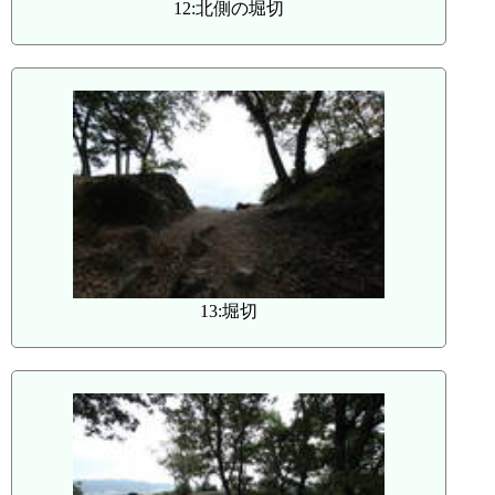
12:北側の堀切
13:堀切