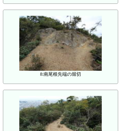
8:南尾根先端の堀切