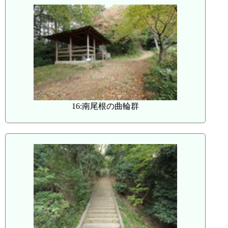
16:南尾根の曲輪群