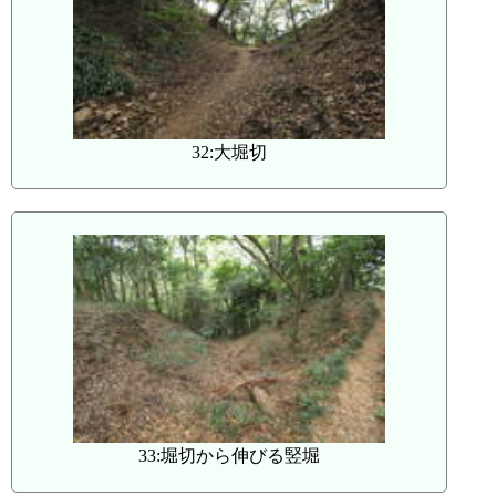
32:大堀切
33:堀切から伸びる竪堀