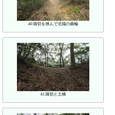
40:堀切を挟んで北端の曲輪
41:堀切と土橋