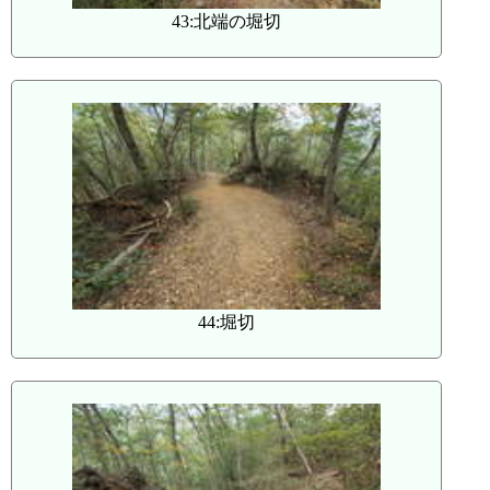
43:北端の堀切
44:堀切