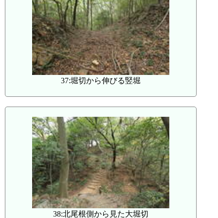
37:堀切から伸びる竪堀
38:北尾根側から見た大堀切