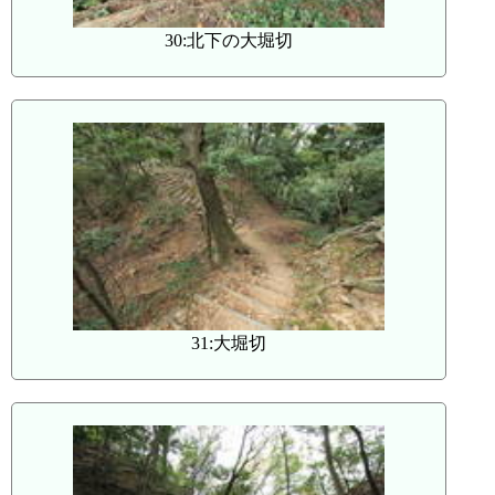
30:北下の大堀切
31:大堀切