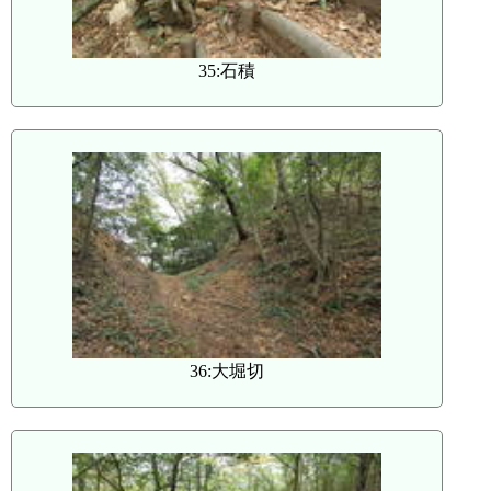
35:石積
36:大堀切