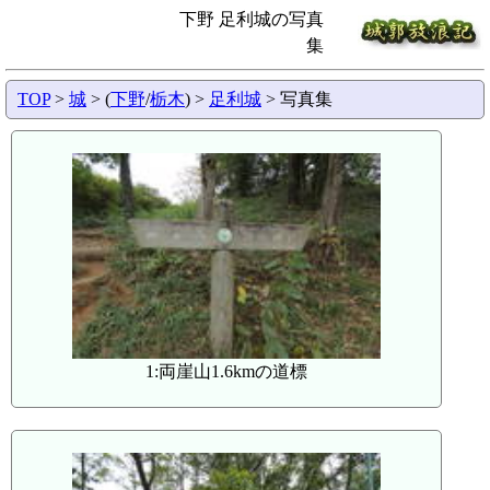
下野 足利城の写真
集
TOP
>
城
> (
下野
/
栃木
) >
足利城
> 写真集
1:両崖山1.6kmの道標