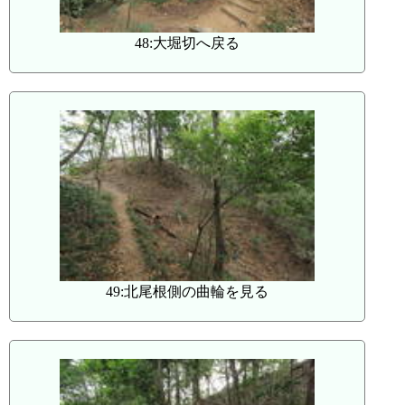
48:大堀切へ戻る
49:北尾根側の曲輪を見る