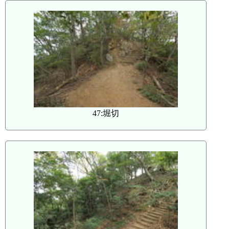
47:堀切