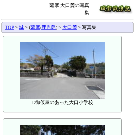
薩摩 大口麓の写真
集
TOP
>
城
> (
薩摩
/
鹿児島
) >
大口麓
> 写真集
1:御仮屋のあった大口小学校