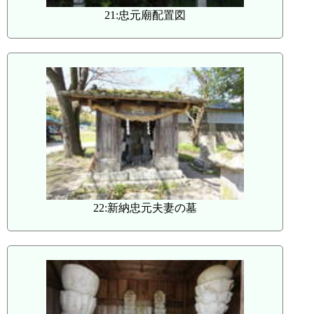
21:忠元廟配置図
22:新納忠元夫妻の墓