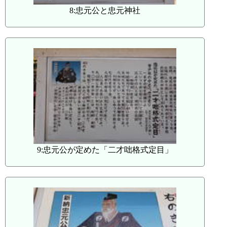
8:忠元公と忠元神社
9:忠元公が定めた「二才咄格式定目」