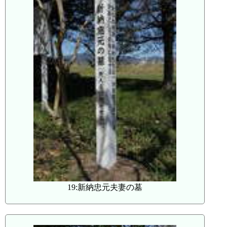
19:新納忠元夫妻の墓