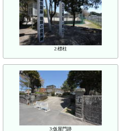
2:標柱
3:仮屋門跡