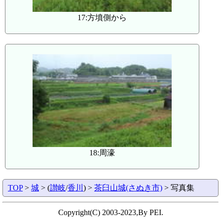
17:方墳側から
18:周濠
TOP
>
城
> (
讃岐
/
香川
) >
茶臼山城(さぬき市)
> 写真集
Copyright(C) 2003-2023,By PEI.