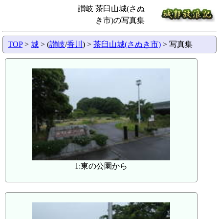
讃岐 茶臼山城(さぬ
き市)の写真集
TOP
>
城
> (
讃岐
/
香川
) >
茶臼山城(さぬき市)
> 写真集
1:東の公園から