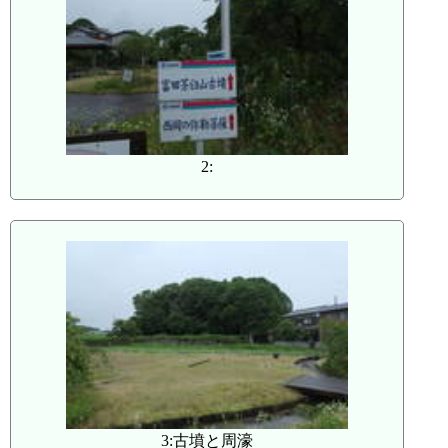
2:
3:古墳と周濠