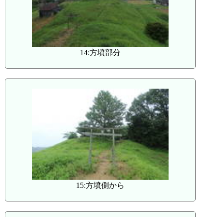
14:方墳部分
15:方墳側から