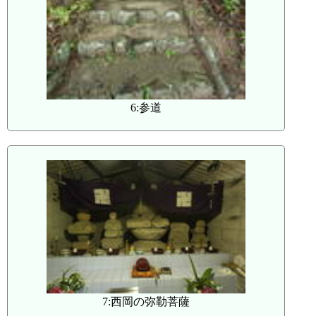
6:参道
7:西岡の弥勒菩薩