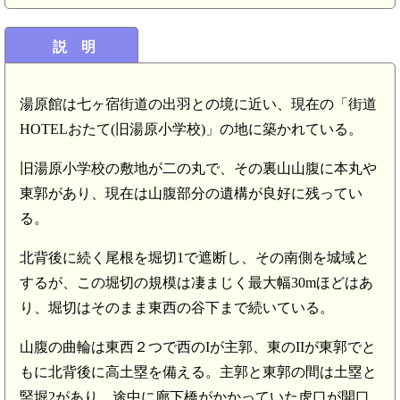
説 明
湯原館は七ヶ宿街道の出羽との境に近い、現在の「街道
HOTELおたて(旧湯原小学校)」の地に築かれている。
旧湯原小学校の敷地が二の丸で、その裏山山腹に本丸や
東郭があり、現在は山腹部分の遺構が良好に残ってい
る。
北背後に続く尾根を堀切1で遮断し、その南側を城域と
するが、この堀切の規模は凄まじく最大幅30mほどはあ
り、堀切はそのまま東西の谷下まで続いている。
山腹の曲輪は東西２つで西のIが主郭、東のIIが東郭でと
もに北背後に高土塁を備える。主郭と東郭の間は土塁と
竪堀2があり、途中に廊下橋がかかっていた虎口が開口