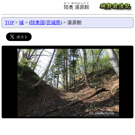
むつ ゆのはらだて
陸奥 湯原館
TOP
>
城
> (
陸奥国
/
宮城県
) > 湯原館