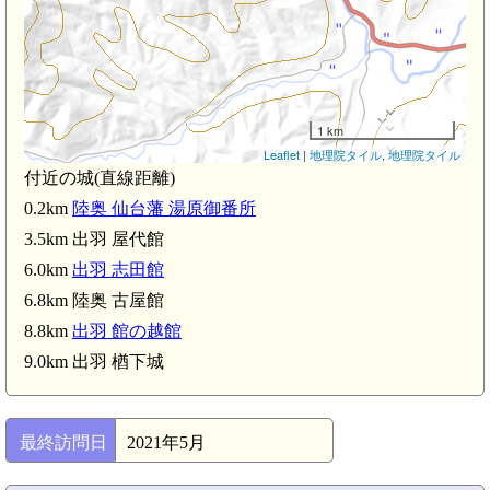
1 km
Leaflet
|
地理院タイル
,
地理院タイル
付近の城(直線距離)
0.2km
陸奥 仙台藩 湯原御番所
3.5km 出羽 屋代館
6.0km
出羽 志田館
6.8km 陸奥 古屋館
8.8km
出羽 館の越館
9.0km 出羽 楢下城
最終訪問日
2021年5月