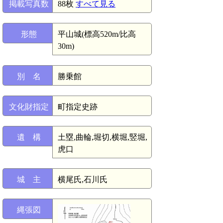
掲載写真数
88枚
すべて見る
形態
平山城(標高520m/比高
30m)
別 名
勝乗館
文化財指定
町指定史跡
遺 構
土塁,曲輪,堀切,横堀,竪堀,
虎口
城 主
横尾氏,石川氏
縄張図