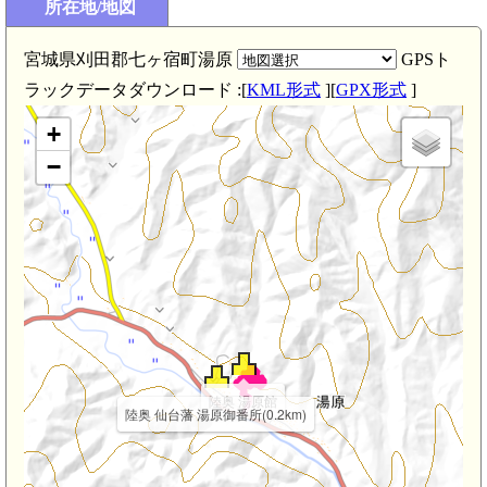
所在地/地図
宮城県刈田郡七ヶ宿町湯原
GPSト
ラックデータダウンロード :[
KML形式
][
GPX形式
]
+
−
陸奥 湯原館
陸奥 仙台藩 湯原御番所(0.2km)