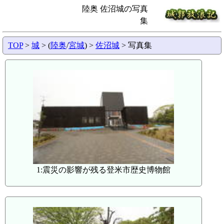
陸奥 佐沼城の写真
集
TOP
>
城
> (
陸奥
/
宮城
) >
佐沼城
> 写真集
1:震災の影響が残る登米市歴史博物館