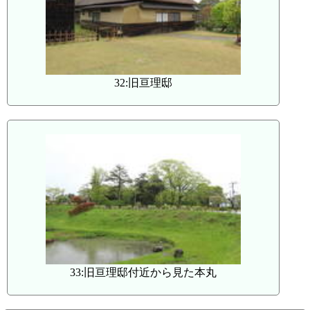
32:旧亘理邸
33:旧亘理邸付近から見た本丸