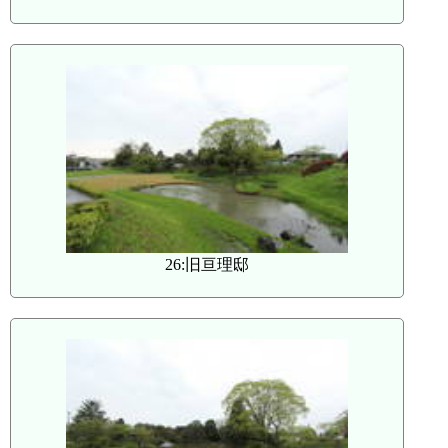
26:旧亘理邸