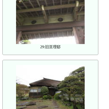
29:旧亘理邸