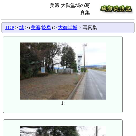
美濃 大御堂城の写
真集
TOP
>
城
> (
美濃
/
岐阜
) >
大御堂城
> 写真集
1: