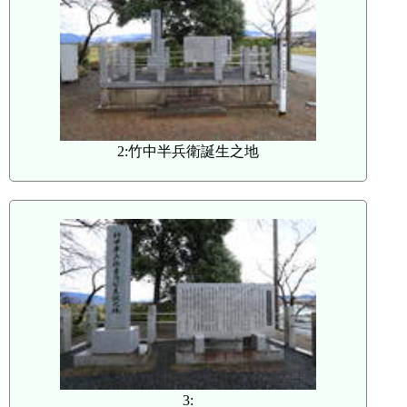
2:竹中半兵衛誕生之地
3: