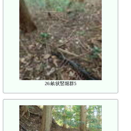
26:畝状竪堀群5