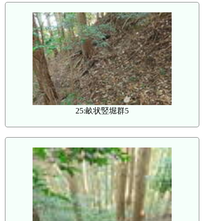
25:畝状竪堀群5