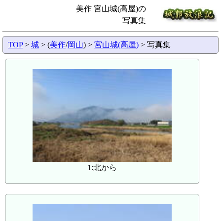
美作 宮山城(高屋)の
写真集
TOP
>
城
> (
美作
/
岡山
) >
宮山城(高屋)
> 写真集
1:北から