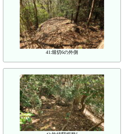
41:堀切6の外側