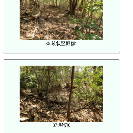
36:畝状竪堀群5
37:堀切6