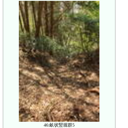
46:畝状竪堀群5