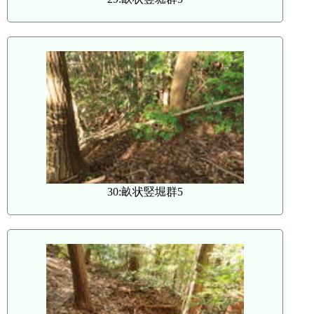
30:畝状竪堀群5