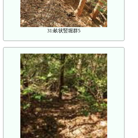
31:畝状竪堀群5