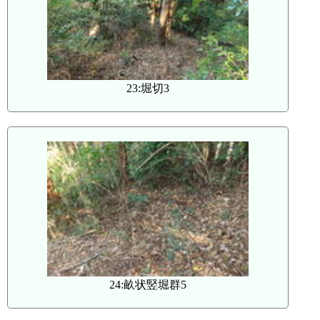
23:堀切3
24:畝状竪堀群5