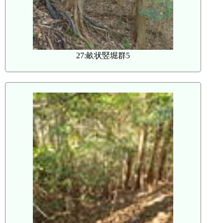
27:畝状竪堀群5