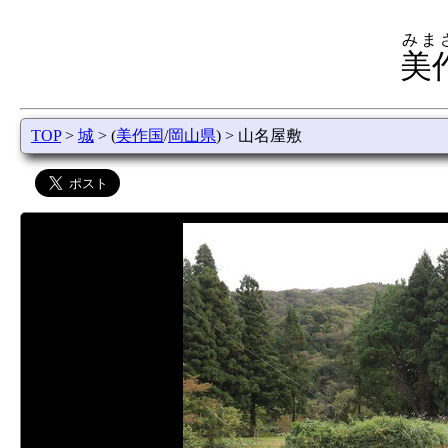
みま
美
TOP
>
城
> (
美作国
/
岡山県
) > 山名屋敷