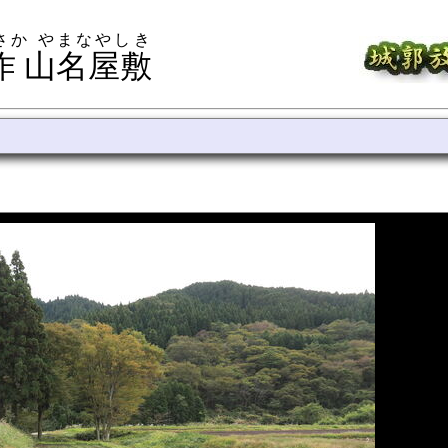
さか やまなやしき
作 山名屋敷