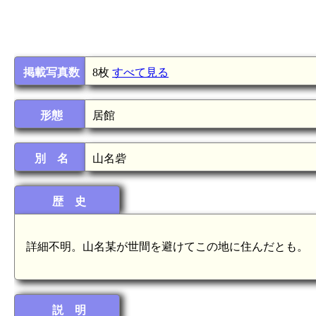
掲載写真数
8枚
すべて見る
形態
居館
別 名
山名砦
歴 史
詳細不明。山名某が世間を避けてこの地に住んだとも。
説 明