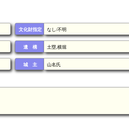
文化財指定
なし/不明
遺 構
土塁,横堀
城 主
山名氏