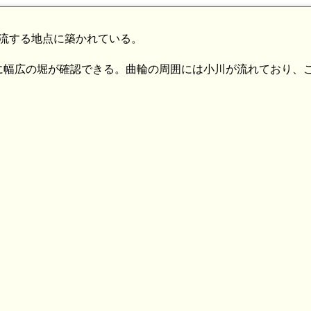
.6km)
合流する地点に築かれている。
伯耆 亀山城(9.0km)
伯耆 湯関城(9.2km
伯耆 松河原宮ノ平ル砦(8.2km)
に幅広の堀が確認できる。曲輪の周囲には小川が流れており、
.0km)
河原観音堂砦(8.0km)
7.1km)
伯耆 大