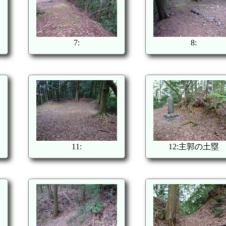
7:
8:
11:
12:主郭の土塁