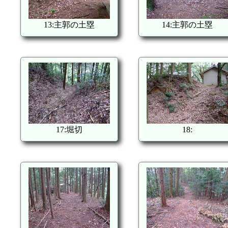
13:主郭の土塁
14:主郭の土塁
17:堀切
18: