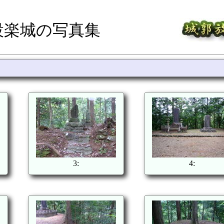
設楽城の写真集
3:
4: