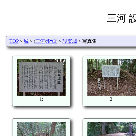
三河 
TOP
>
城
> (
三河
/
愛知
) >
設楽城
> 写真集
1:
2: