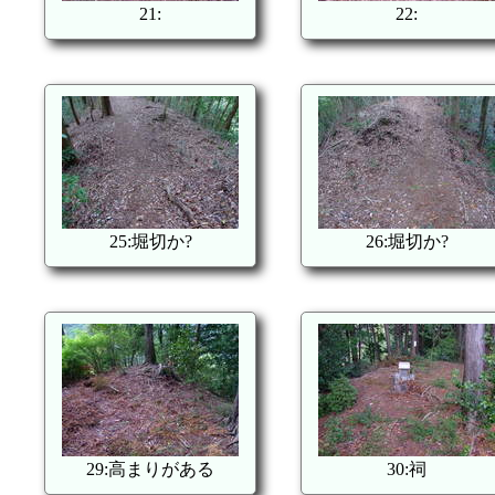
21:
22:
25:堀切か?
26:堀切か?
29:高まりがある
30:祠