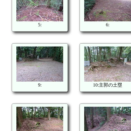
5:
6:
9:
10:主郭の土塁