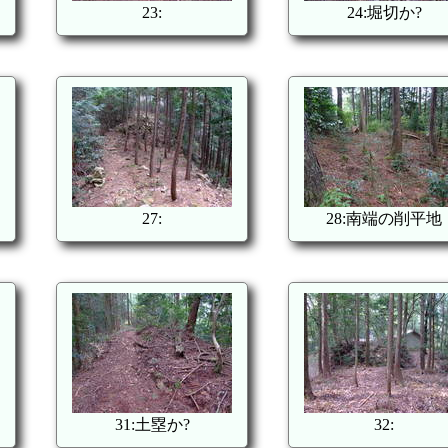
23:
24:堀切か?
27:
28:南端の削平地
31:土塁か?
32: