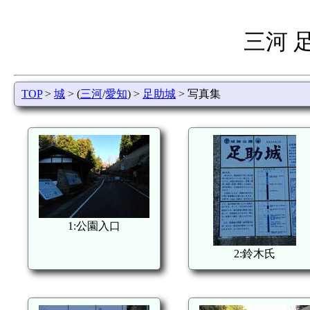
三河 
TOP
>
城
> (
三河
/
愛知
) >
足助城
> 写真集
1:公園入口
2:鈴木氏