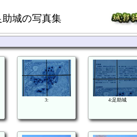
足助城の写真集
3:
4:足助城