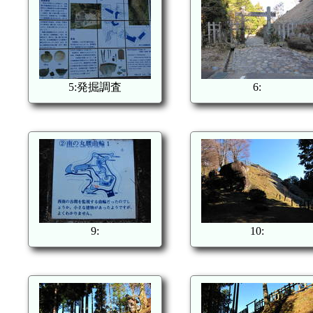
5:発掘調査
6:
9:
10: