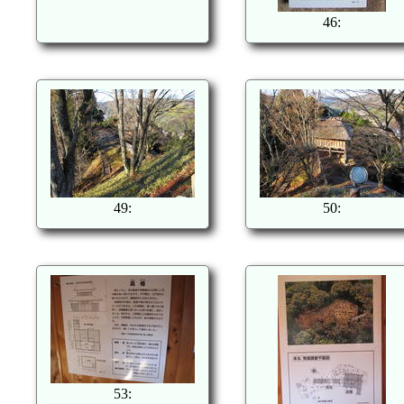
46:
49:
50:
53: