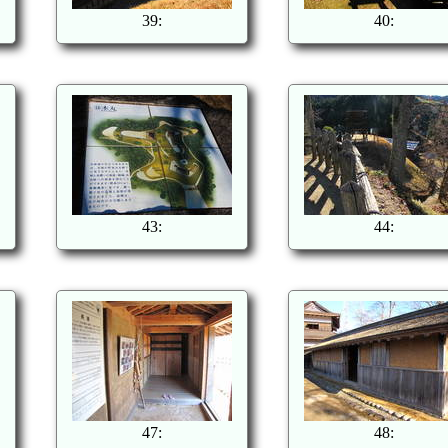
39:
40:
43:
44:
47:
48: