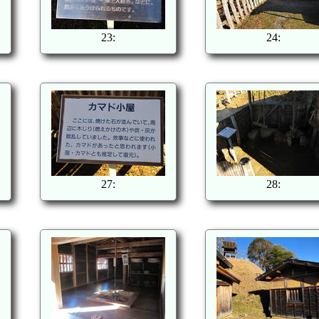
23:
24:
27:
28: