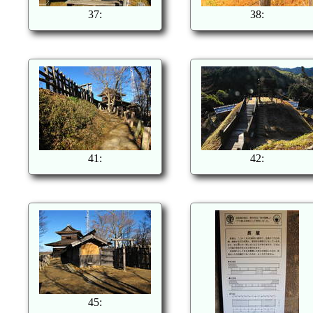
37:
38:
41:
42:
45: