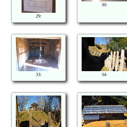
30:
29:
33:
34: