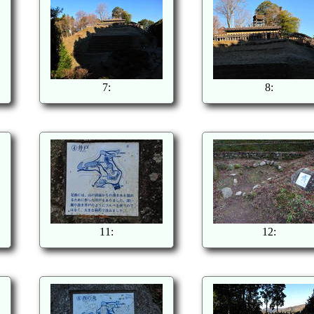
7:
8:
11:
12: