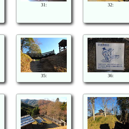
31:
32:
35:
36: