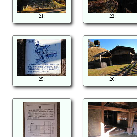
21:
22:
25:
26: