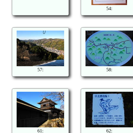
54:
57:
58:
61:
62: