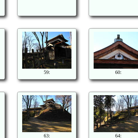
59:
60:
63:
64: