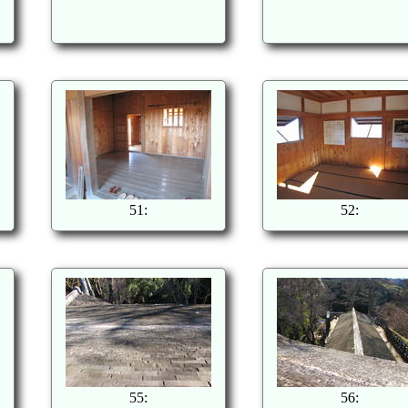
51:
52:
55:
56: