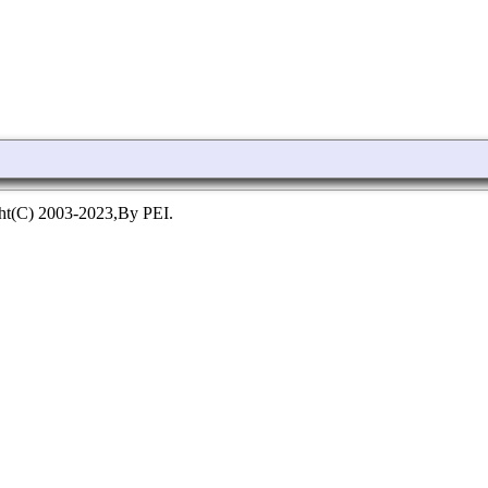
ht(C) 2003-2023,By PEI.