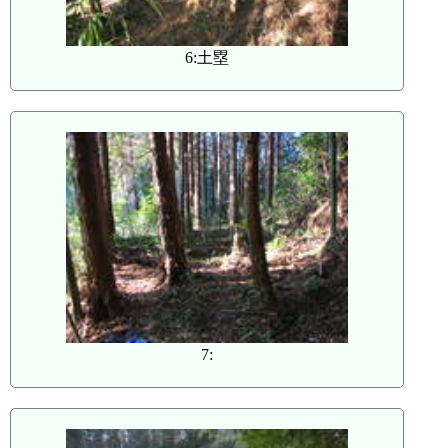
6:土塁
7: