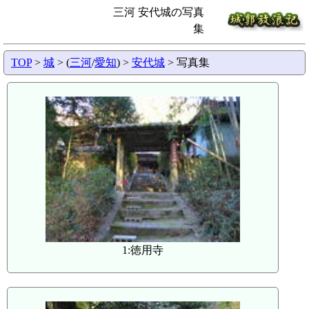
三河 安代城の写真
集
TOP
>
城
> (
三河
/
愛知
) >
安代城
> 写真集
1:徳用寺