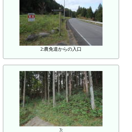
2:農免道からの入口
3: