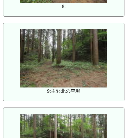
8:
9:主郭北の空堀