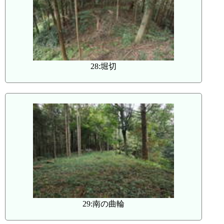
28:堀切
29:南の曲輪