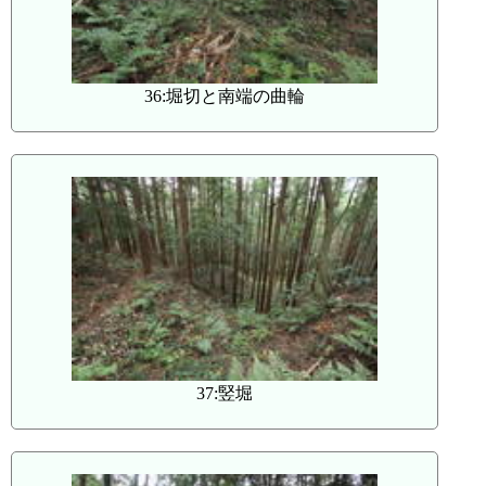
36:堀切と南端の曲輪
37:竪堀