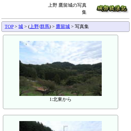
上野 鷹留城の写真
集
TOP
>
城
> (
上野
/
群馬
) >
鷹留城
> 写真集
1:北東から