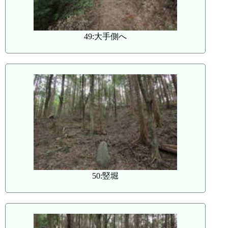
49:大手側へ
50:竪堀