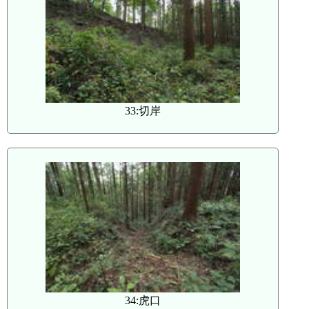
33:切岸
34:虎口