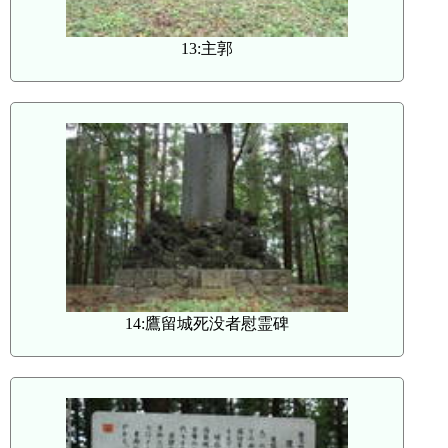
13:主郭
14:鷹留城死没者慰霊碑