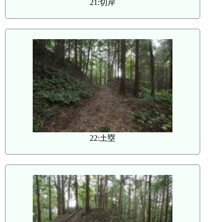
21:切岸
22:土塁