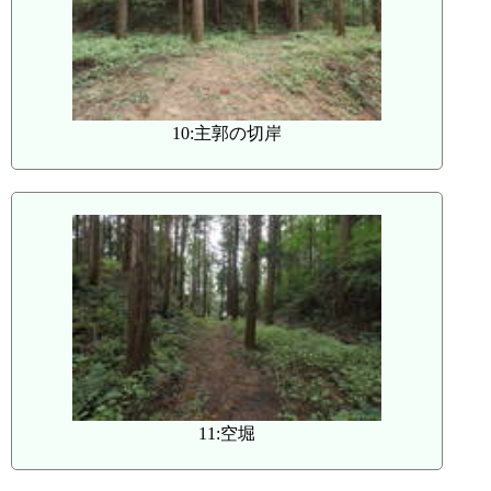
10:主郭の切岸
11:空堀