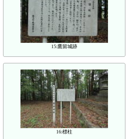
15:鷹留城跡
16:標柱