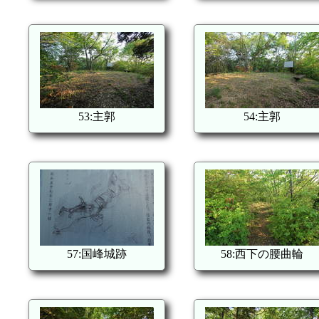
53:主郭
54:主郭
57:国峰城跡
58:西下の腰曲輪