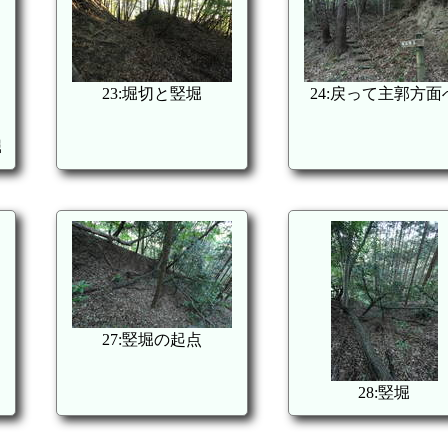
23:堀切と竪堀
24:戻って主郭方面
堀
27:竪堀の起点
28:竪堀