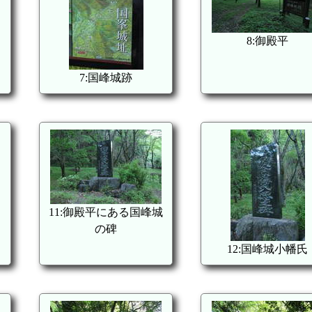
8:御殿平
7:国峰城跡
11:御殿平にある国峰城
の碑
12:国峰城小幡氏