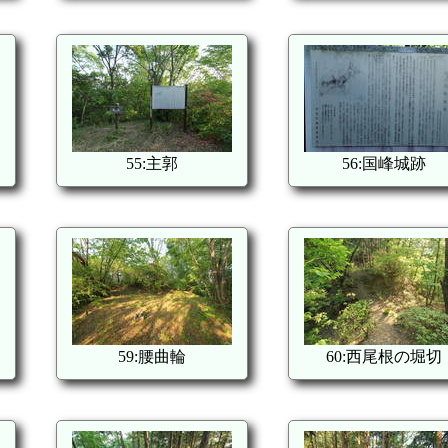
55:主郭
56:国峰城跡
59:腰曲輪
60:西尾根の堀切