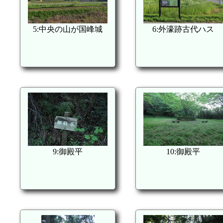
5:中央の山が国峰城
6:外濠跡古代ハス
9:御殿平
10:御殿平