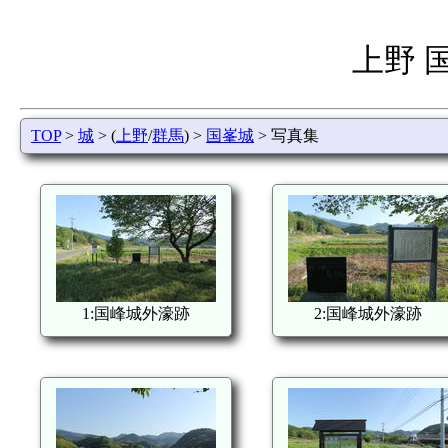
上野 
TOP
>
城
> (
上野
/
群馬
) >
国峯城
> 写真集
1:国峰城外濠跡
2:国峰城外濠跡