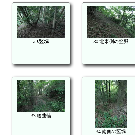
29:竪堀
30:北東側の竪堀
33:腰曲輪
34:南側の竪堀