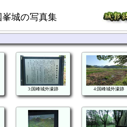
国峯城の写真集
3:国峰城外濠跡
4:国峰城外濠跡