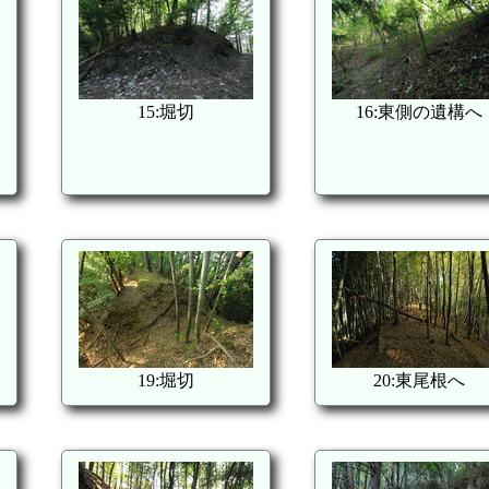
15:堀切
16:東側の遺構へ
19:堀切
20:東尾根へ