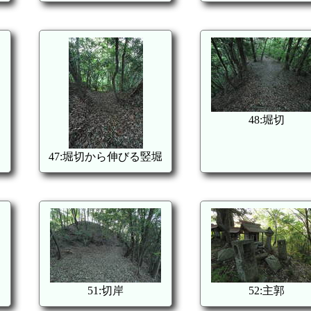
48:堀切
47:堀切から伸びる竪堀
51:切岸
52:主郭