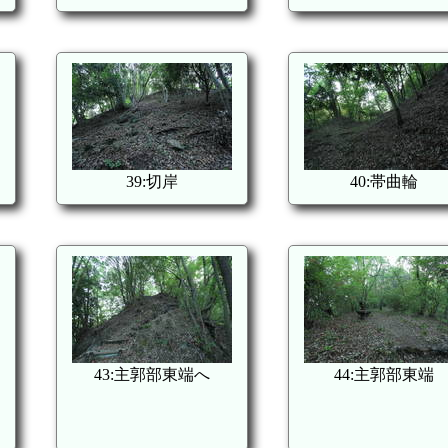
39:切岸
40:帯曲輪
43:主郭部東端へ
44:主郭部東端