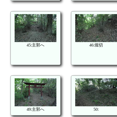
45:主郭へ
46:堀切
49:主郭へ
50: