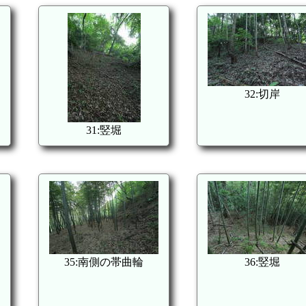
32:切岸
31:竪堀
35:南側の帯曲輪
36:竪堀