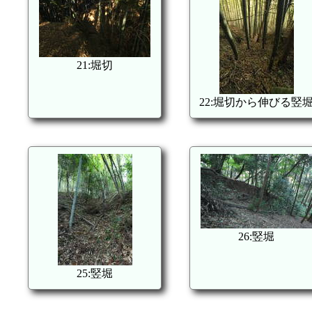
21:堀切
22:堀切から伸びる竪
26:竪堀
25:竪堀