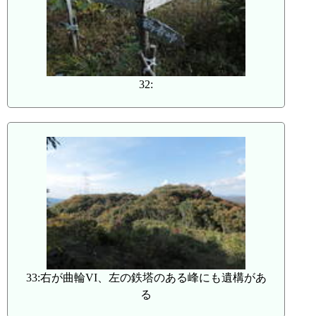
32:
33:右が曲輪VI、左の鉄塔のある峰にも遺構があ
る