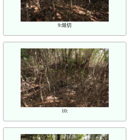
9:堀切
10: