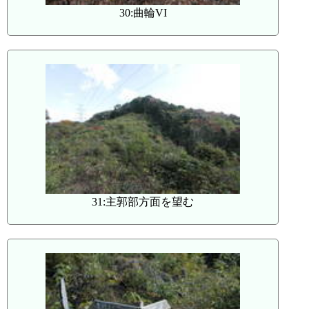
30:曲輪VI
31:主郭部方面を望む