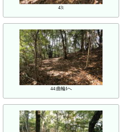
43:
44:曲輪Iへ