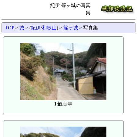
紀伊 篠ヶ城の写真
集
TOP
>
城
> (
紀伊
/
和歌山
) >
篠ヶ城
> 写真集
1:観音寺