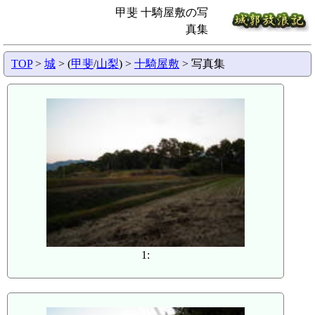
甲斐 十騎屋敷の写
真集
TOP
>
城
> (
甲斐
/
山梨
) >
十騎屋敷
> 写真集
1: