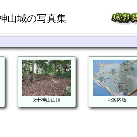
十神山城の写真集
3:十神山山頂
4:案内板