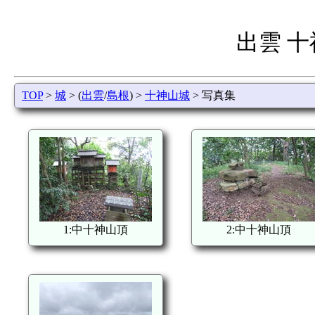
出雲 
TOP
>
城
> (
出雲
/
島根
) >
十神山城
> 写真集
1:中十神山頂
2:中十神山頂