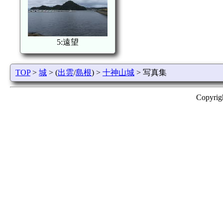
5:遠望
TOP
>
城
> (
出雲
/
島根
) >
十神山城
> 写真集
Copyrig