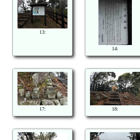
13:
14:
17:
18: