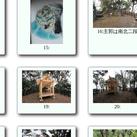
16:主郭は南北二
15:
19:
20: