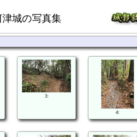
河津城の写真集
3:
4: