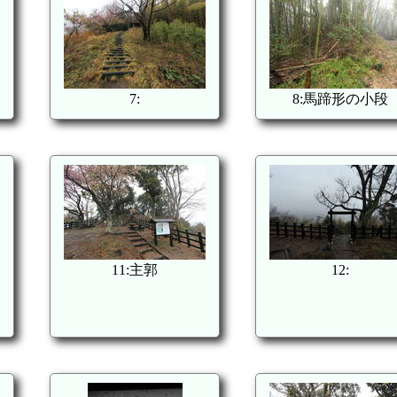
7:
8:馬蹄形の小段
11:主郭
12: