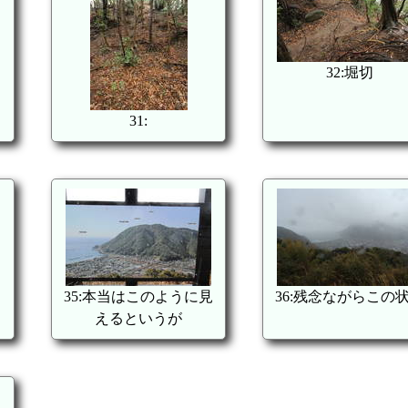
32:堀切
31:
35:本当はこのように見
36:残念ながらこの
えるというが