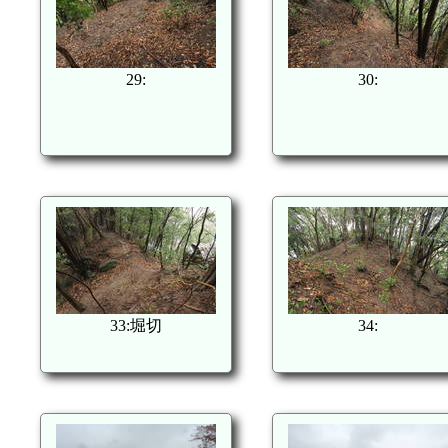
29:
30:
33:堀切
34: