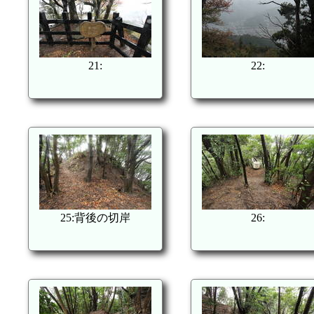
21:
22:
25:背後の切岸
26: