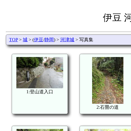
伊豆 
TOP
>
城
> (
伊豆
/
静岡
) >
河津城
> 写真集
1:登山道入口
2:石畳の道