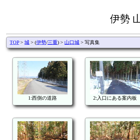
伊勢 
TOP
>
城
> (
伊勢
/
三重
) >
山口城
> 写真集
1:西側の道路
2:入口にある案内板