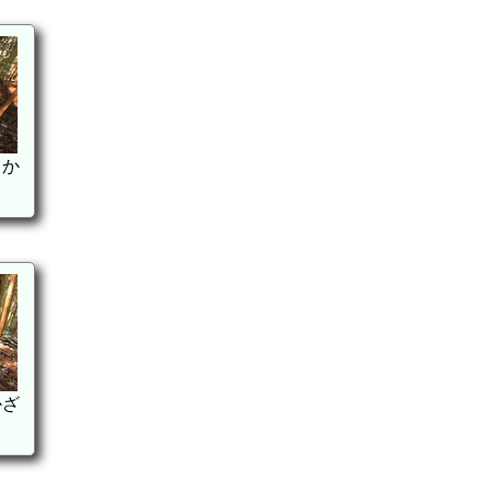
るか
かざ