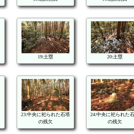
19:土塁
20:土塁
23:中央に祀られた石塔
24:中央に祀られた
の残欠
の残欠