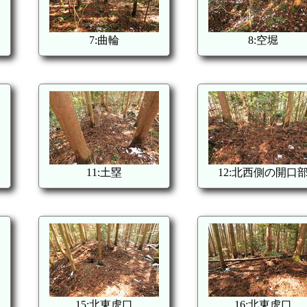
7:曲輪
8:空堀
11:土塁
12:北西側の開口
15:北東虎口
16:北東虎口