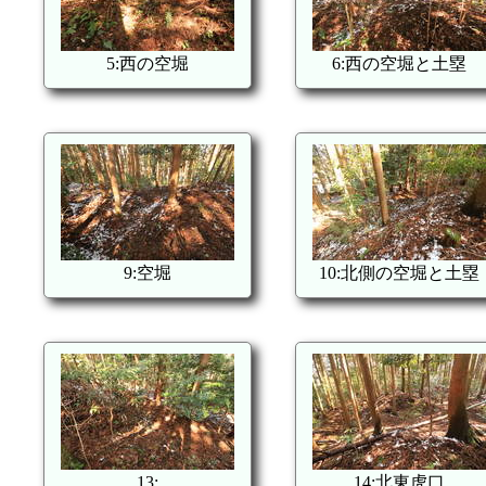
5:西の空堀
6:西の空堀と土塁
9:空堀
10:北側の空堀と土塁
13:
14:北東虎口