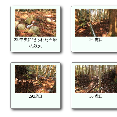
25:中央に祀られた石塔
26:虎口
の残欠
29:虎口
30:虎口