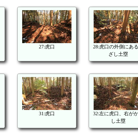
27:虎口
28:虎口の外側にあ
ざし土塁
31:虎口
32:左に虎口、右が
し土塁