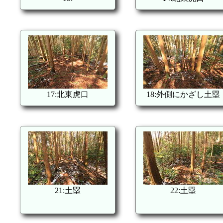
17:北東虎口
18:外側にかざし土塁
21:土塁
22:土塁