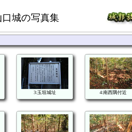
山口城の写真集
3:玉垣城址
4:南西隅付近