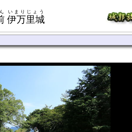
ん いまりじょう
前 伊万里城