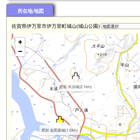
所在地/地図
佐賀県伊万里市伊万里町城山(城山公園)
+
−
肥前 木須城(2.1km)
肥前 金毘羅城(1.5km)