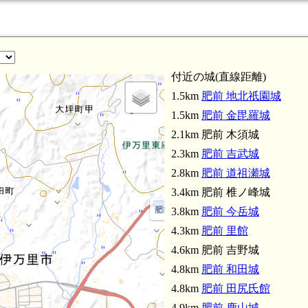
肥前 新久田城(5.5
付近の城(直線距離)
1.5km
肥前 地北祇園城
1.5km
肥前 金毘羅城
2.1km 肥前 木須城
2.3km
肥前 吉武城
2.8km
肥前 道祖瀬城
3.4km 肥前 椎ノ峰城
肥前 椎ノ峰城(3.4km)
3.8km
肥前 今岳城
4.3km
肥前 里館
4.6km 肥前 吉野城
4.8km
肥前 和田城
4.8km
肥前 田尻氏館
4.9km
肥前 鹿山城