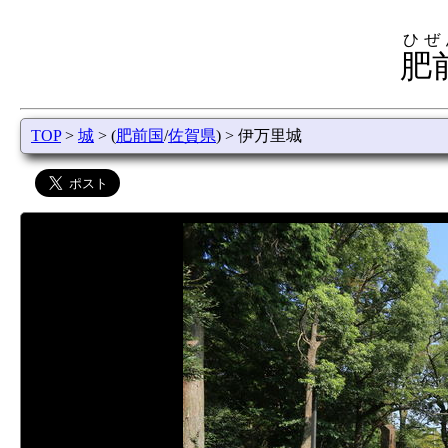
ひぜ
肥
TOP
>
城
> (
肥前国
/
佐賀県
) > 伊万里城