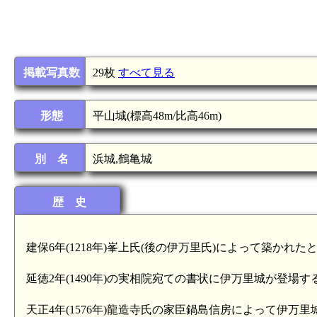
掲載写真数
29枚
すべて見る
形態
平山城(標高48m/比高46m)
別 名
浜城,鶴亀城
歴 史
建保6年(1218年)峯上氏(後の伊万里氏)によって築かれ
延徳2年(1490年)の実相院宛ての書状に伊万里城が登
天正4年(1576年)龍造寺氏の家臣鍋島信房によって伊