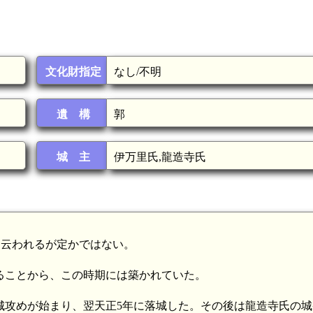
文化財指定
なし/不明
遺 構
郭
城 主
伊万里氏,龍造寺氏
たと云われるが定かではない。
場することから、この時期には築かれていた。
万里城攻めが始まり、翌天正5年に落城した。その後は龍造寺氏の