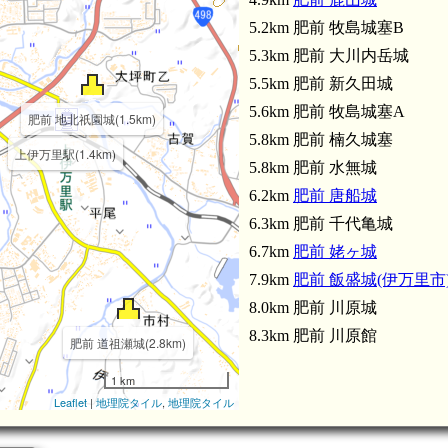
5.2km 肥前 牧島城塞B
5.3km 肥前 大川内岳城
5.5km 肥前 新久田城
5.6km 肥前 牧島城塞A
肥前 地北祇園城(1.5km)
5.8km 肥前 楠久城塞
上伊万里駅(1.4km)
5.8km 肥前 水無城
肥前 今岳城(3.8km)
6.2km
肥前 唐船城
6.3km 肥前 千代亀城
6.7km
肥前 姥ヶ城
7.9km
肥前 飯盛城(伊万里市
8.0km 肥前 川原城
8.3km 肥前 川原館
肥前 道祖瀬城(2.8km)
1 km
Leaflet
|
地理院タイル
,
地理院タイル