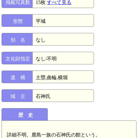
掲載写真数
15枚
すべて見る
形態
平城
別 名
なし
文化財指定
なし/不明
遺 構
土塁,曲輪,横堀
城 主
石神氏
歴 史
詳細不明。鹿島一族の石神氏の館という。