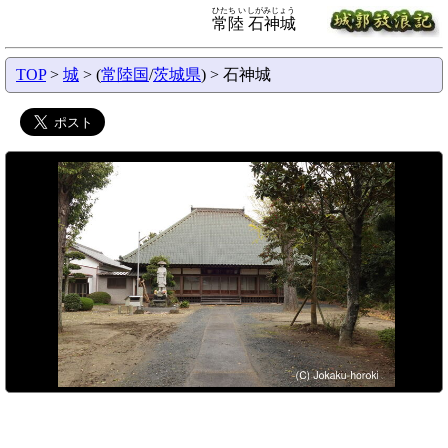
ひたち いしがみじょう
常陸 石神城
TOP
>
城
> (
常陸国
/
茨城県
) > 石神城