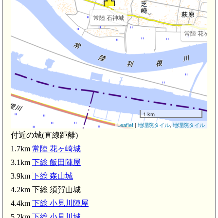
常陸 石神城
常陸 花ヶ崎城(
1 km
Leaflet
|
地理院タイル
,
地理院タイル
付近の城(直線距離)
1.7km
常陸 花ヶ崎城
3.1km
下総 飯田陣屋
3.9km
下総 森山城
4.2km 下総 須賀山城
総 飯田陣屋(3.1km)
4.4km
下総 小見川陣屋
笹川駅(3.1km)
5.2km
下総 小見川城