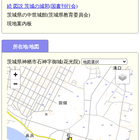
続 図説 茨城の城郭(国書刊行会)
茨城県の中世城館(茨城県教育委員会)
現地案内板
所在地/地図
茨城県神栖市石神字御城(花光院)
+
−