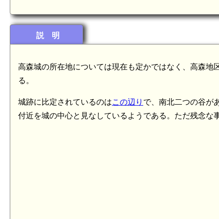
説 明
高森城の所在地については現在も定かではなく、高森地
る。
城跡に比定されているのは
この辺り
で、南北二つの谷が
付近を城の中心と見なしているようである。ただ残念な事