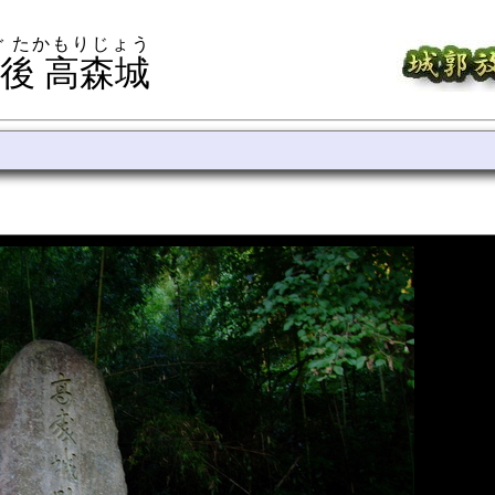
ご たかもりじょう
後 高森城