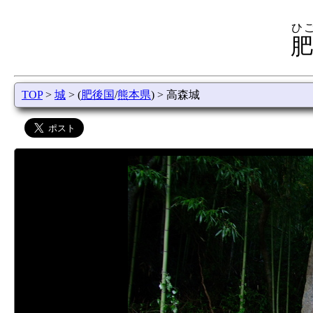
ひ
肥
TOP
>
城
> (
肥後国
/
熊本県
) > 高森城