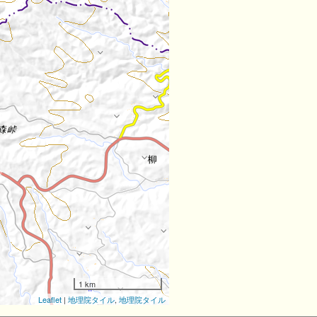
1 km
Leaflet
|
地理院タイル
,
地理院タイル