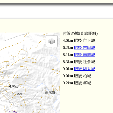
付近の城(直線距離)
4.0km 肥後 市下城
6.2km
肥後 吉田城
8.1km
肥後 南郷城
8.3km 肥後 社倉城
9.0km
肥後 駒返城
9.0km 肥後 柏城
9.2km 肥後 峯城