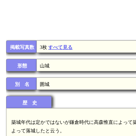
掲載写真数
3枚
すべて見る
形態
山城
別 名
囲城
歴 史
築城年代は定かではないが鎌倉時代に高森惟直によって築かれ
よって落城したと云う。