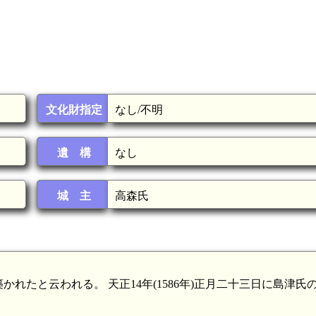
文化財指定
なし/不明
遺 構
なし
城 主
高森氏
たと云われる。 天正14年(1586年)正月二十三日に島津氏