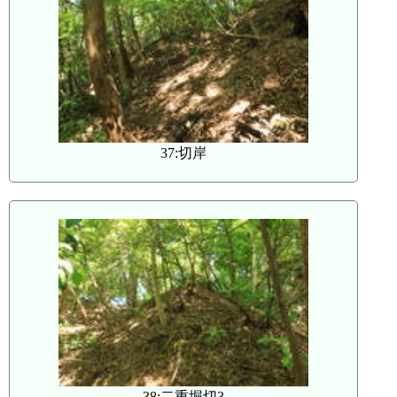
37:切岸
38:二重堀切3