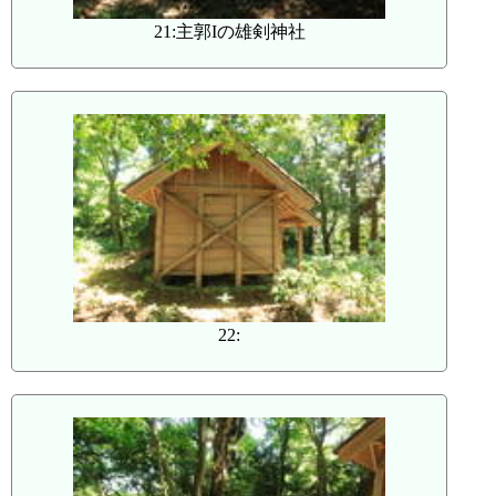
21:主郭Iの雄剣神社
22: