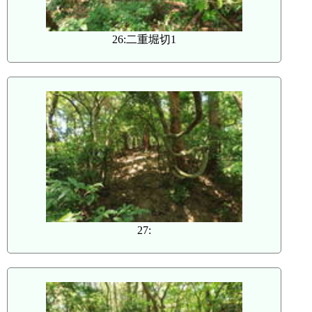
26:二重堀切1
27: