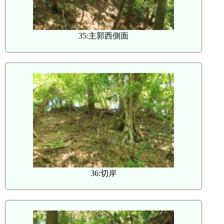
35:主郭西側面
36:切岸