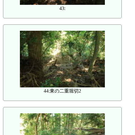
43:
44:東の二重堀切2