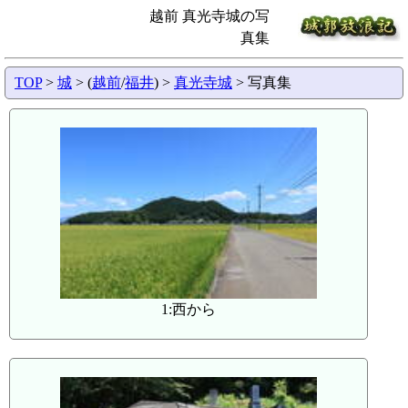
越前 真光寺城の写
真集
TOP
>
城
> (
越前
/
福井
) >
真光寺城
> 写真集
1:西から