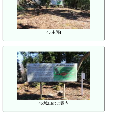
45:主郭I
46:城山のご案内