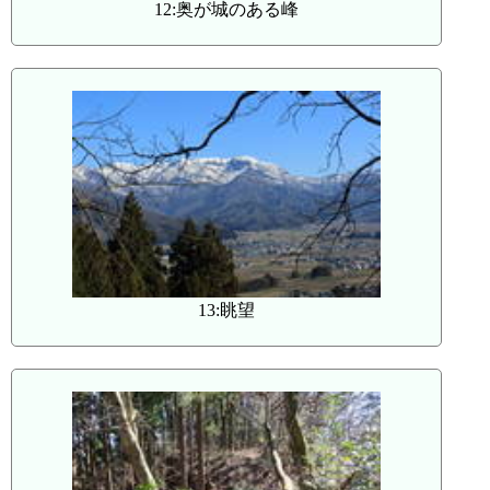
12:奥が城のある峰
13:眺望