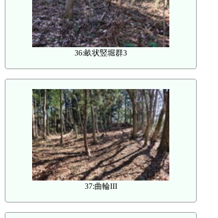
36:畝状竪堀群3
37:曲輪III