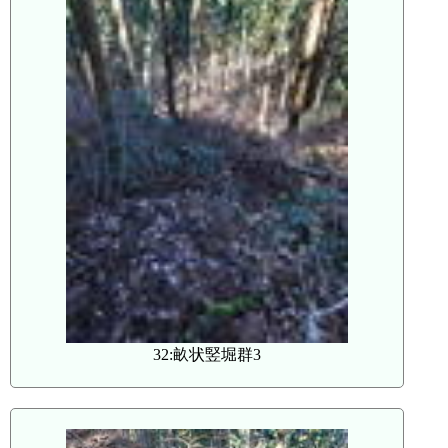
32:畝状竪堀群3