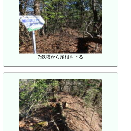
7:鉄塔から尾根を下る