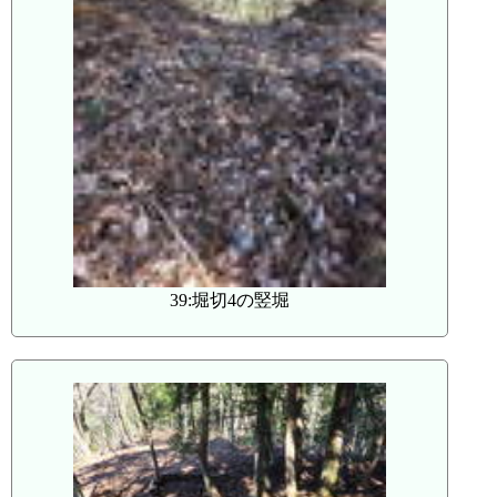
39:堀切4の竪堀