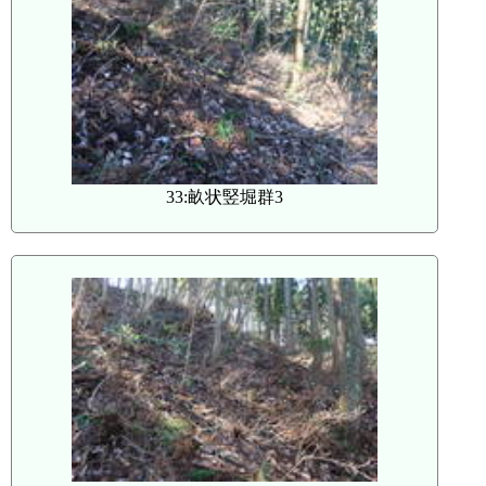
33:畝状竪堀群3