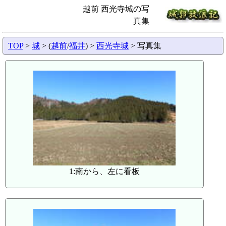
越前 西光寺城の写
真集
TOP
>
城
> (
越前
/
福井
) >
西光寺城
> 写真集
1:南から、左に看板