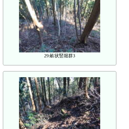
29:畝状竪堀群3