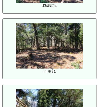
43:堀切4
44:主郭I