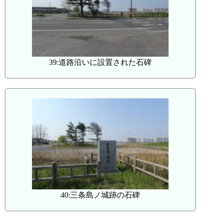
39:道路沿いに設置された石碑
40:三条島ノ城跡の石碑