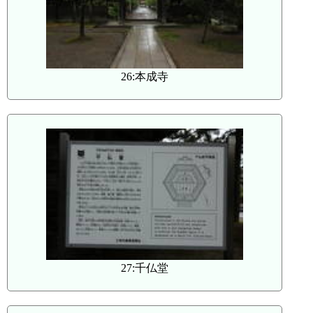
26:本成寺
27:千仏堂