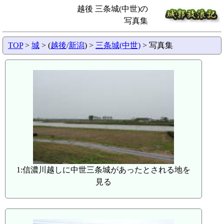
越後 三条城(中世)の
写真集
TOP
>
城
> (
越後
/
新潟
) >
三条城(中世)
> 写真集
1:信濃川越しに中世三条城があったとされる地を
見る