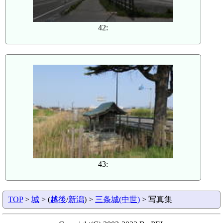
42:
43:
TOP
>
城
> (
越後
/
新潟
) >
三条城(中世)
> 写真集