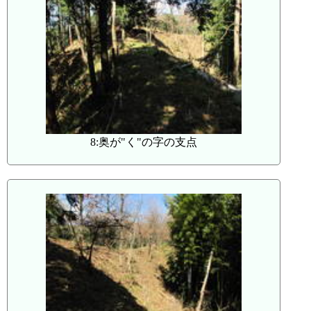
8:奥が"く"の字の支点