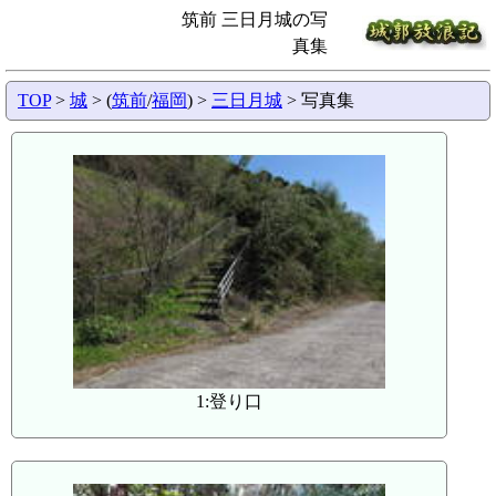
筑前 三日月城の写
真集
TOP
>
城
> (
筑前
/
福岡
) >
三日月城
> 写真集
1:登り口