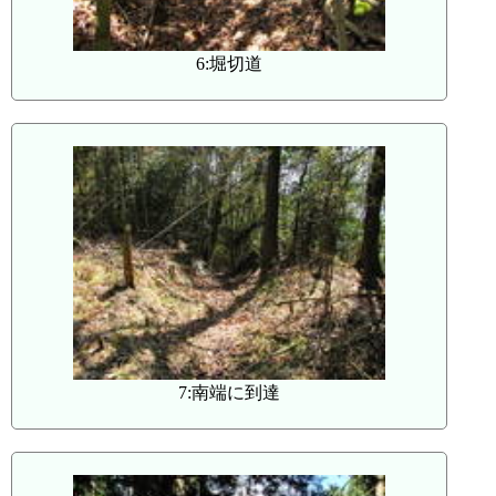
6:堀切道
7:南端に到達