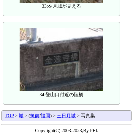
33:夕月城が見える
34:登山口付近の陸橋
TOP
>
城
> (
筑前
/
福岡
) >
三日月城
> 写真集
Copyright(C) 2003-2023,By PEI.