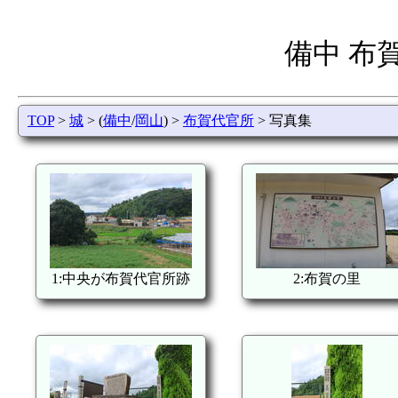
備中 布
TOP
>
城
> (
備中
/
岡山
) >
布賀代官所
> 写真集
1:中央が布賀代官所跡
2:布賀の里