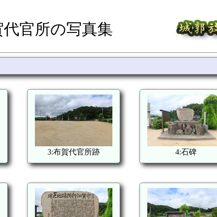
賀代官所の写真集
3:布賀代官所跡
4:石碑