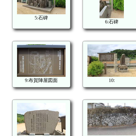
5:石碑
6:石碑
9:布賀陣屋図面
10: