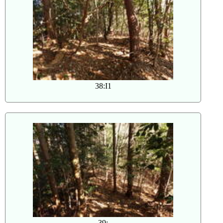
38:I1
39: