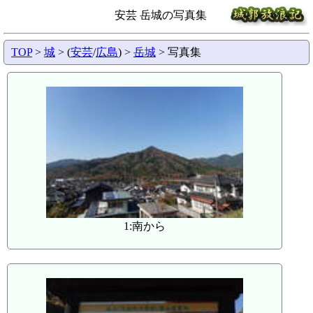
安芸 岳城の写真集
TOP
>
城
> (
安芸
/
広島
) >
岳城
> 写真集
1:南から