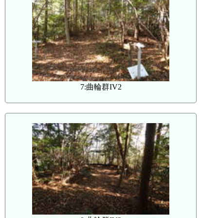
7:曲輪群IV2