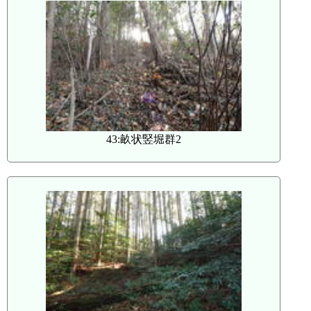
43:畝状竪堀群2