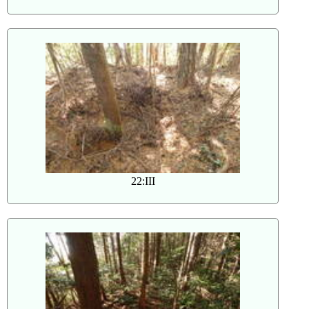
22:III