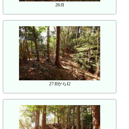
26:II
27:IIからI2