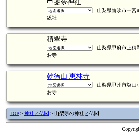
甲斐奈神社
山梨県笛吹市一宮
総社
積翠寺
山梨県甲府市上積翠
お寺
乾徳山 恵林寺
山梨県甲州市塩山小
お寺
TOP
>
神社と仏閣
> 山梨県の神社と仏閣
Copyrig