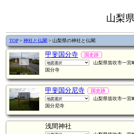
山梨
TOP
>
神社と仏閣
> 山梨県の神社と仏閣
甲斐国分寺
国史跡
山梨県笛吹市一宮
国分寺
甲斐国分尼寺
国史跡
山梨県笛吹市一宮
国分尼寺
浅間神社