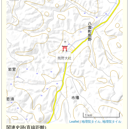
熊野大社
1 km
Leaflet
|
地理院タイル
,
地理院タイル
関連史跡(直線距離)