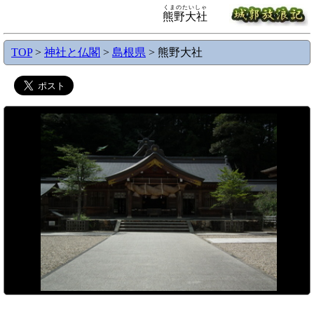
くまのたいしゃ
熊野大社
TOP
>
神社と仏閣
>
島根県
> 熊野大社