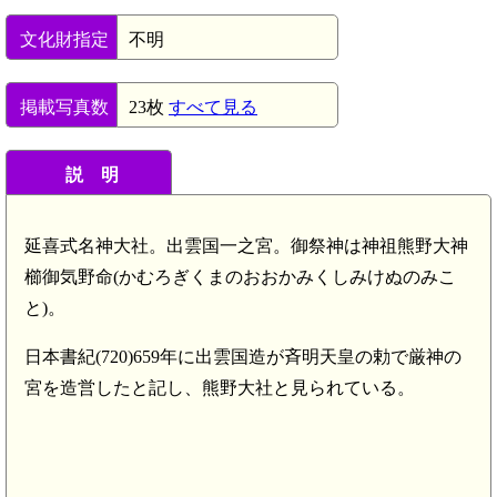
文化財指定
不明
掲載写真数
23枚
すべて見る
説 明
延喜式名神大社。出雲国一之宮。御祭神は神祖熊野大神
櫛御気野命(かむろぎくまのおおかみくしみけぬのみこ
と)。
日本書紀(720)659年に出雲国造が斉明天皇の勅で厳神の
宮を造営したと記し、熊野大社と見られている。