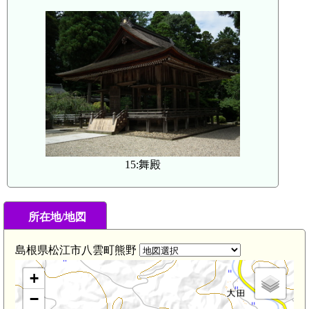
15:舞殿
所在地/地図
島根県松江市八雲町熊野
+
−