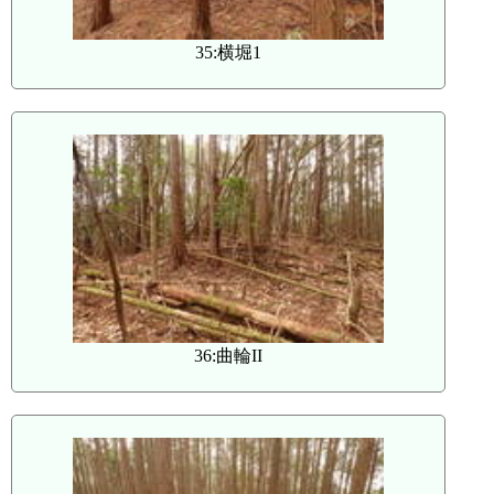
35:横堀1
36:曲輪II