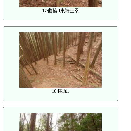
17:曲輪II東端土塁
18:横堀1