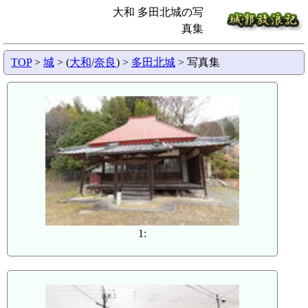
大和 多田北城の写
真集
TOP
>
城
> (
大和
/
奈良
) >
多田北城
> 写真集
1: