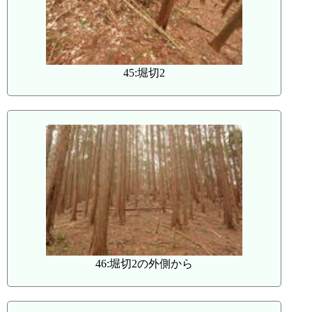
45:堀切2
46:堀切2の外側から