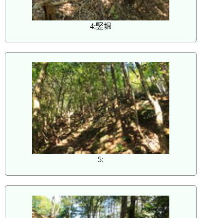
4:竪堀
5: