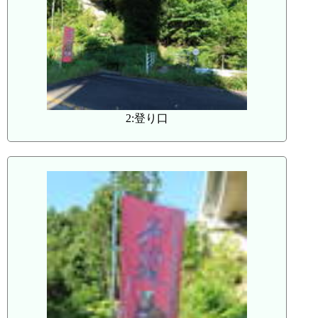
2:登り口