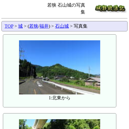
若狭 石山城の写真
集
TOP
>
城
> (
若狭
/
福井
) >
石山城
> 写真集
1:北東から