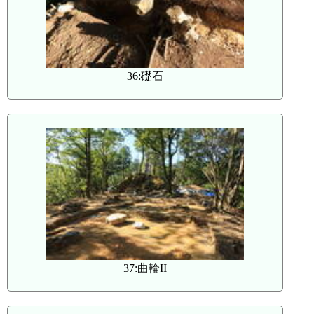
36:礎石
37:曲輪II