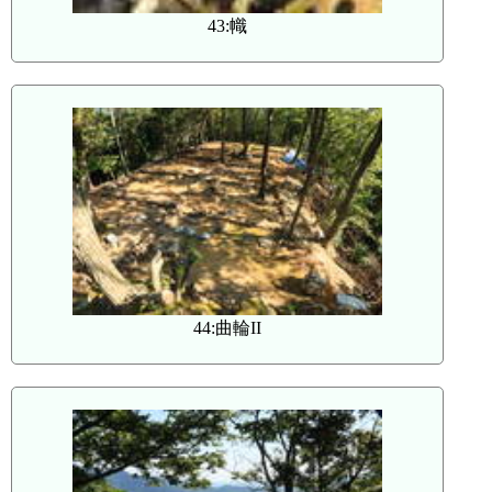
43:幟
44:曲輪II