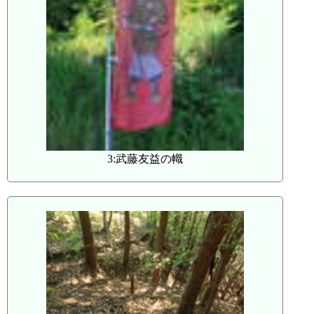
3:武藤友益の幟