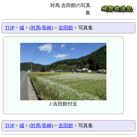
対馬 吉田館の写真
集
TOP
>
城
> (
対馬
/
長崎
) >
吉田館
> 写真集
1:吉田館付近
TOP
>
城
> (
対馬
/
長崎
) >
吉田館
> 写真集