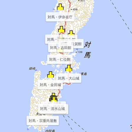
対馬・伊奈在庁
対馬・三根公方館
対馬・佐賀館
対馬・吉田館
対馬・仁位館
対馬・大山城
対馬・金田城
対馬・桟原城
対馬・清水山城
対馬・中村屋形
対馬・池の屋形
対馬・金石城
対馬・宗重尚屋敷