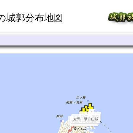
の城郭分布地図
対馬・豊館
対馬・撃方山城
対馬・結石山城
対馬・内方山城