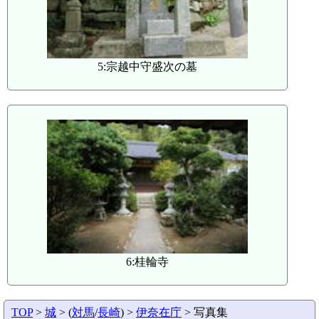
5:宗越中守盛次の墓
6:桂輪寺
TOP
>
城
> (
対馬
/
長崎
) >
伊奈在庁
> 写真集