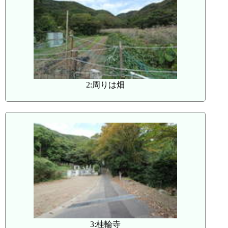
2:周りは畑
3:桂輪寺