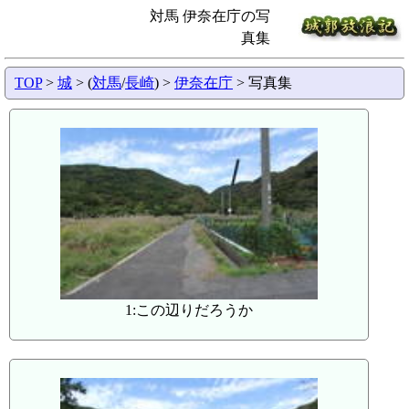
対馬 伊奈在庁の写
真集
TOP
>
城
> (
対馬
/
長崎
) >
伊奈在庁
> 写真集
1:この辺りだろうか