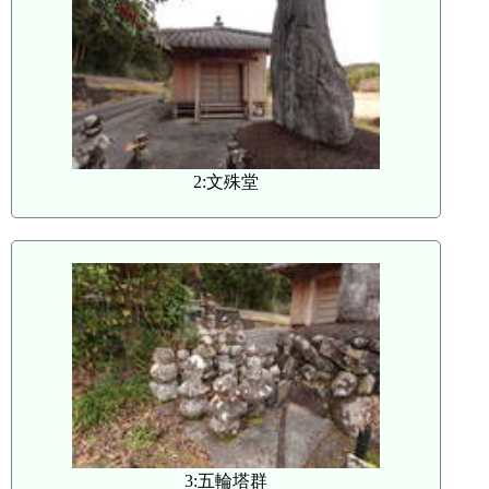
2:文殊堂
3:五輪塔群