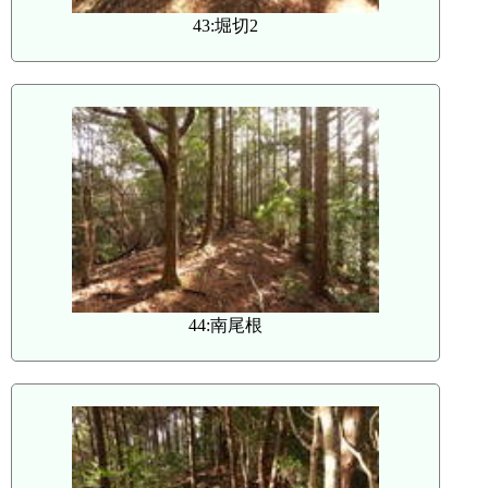
43:堀切2
44:南尾根