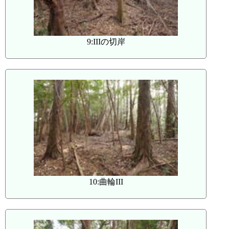
9:IIIの切岸
10:曲輪III