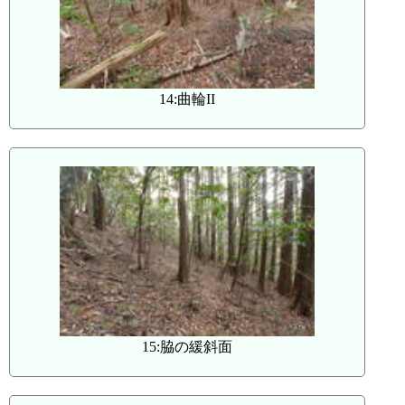
14:曲輪II
15:脇の緩斜面