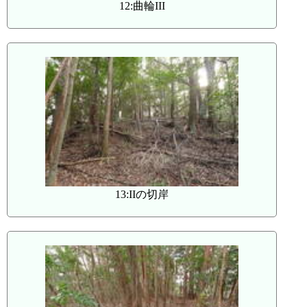
12:曲輪III
13:IIの切岸