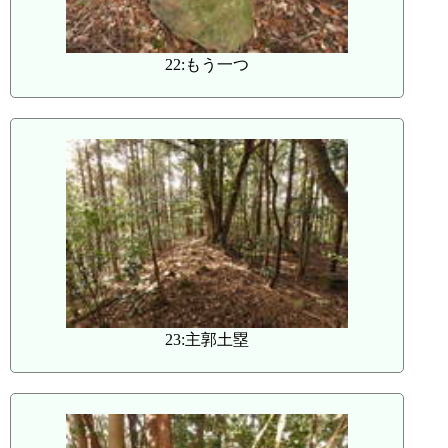
22:もう一つ
23:主郭土塁