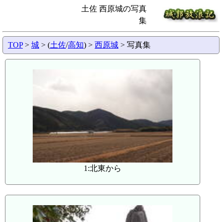
土佐 西原城の写真
集
TOP
>
城
> (
土佐
/
高知
) >
西原城
> 写真集
1:北東から