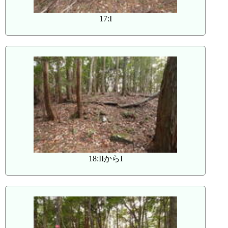
17:I
18:IIからI