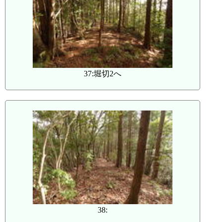
37:堀切2へ
38: