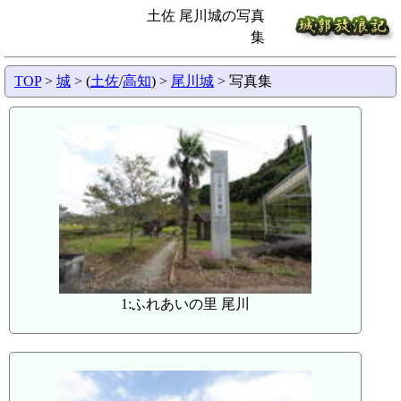
土佐 尾川城の写真
集
TOP
>
城
> (
土佐
/
高知
) >
尾川城
> 写真集
1:ふれあいの里 尾川