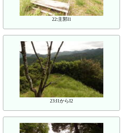
22:主郭I1
23:I1からI2