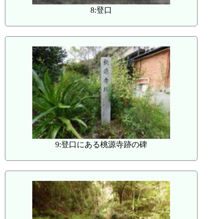
8:登口
9:登口にある桃源寺跡の碑