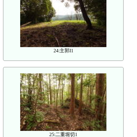
24:主郭I1
25:二重堀切1