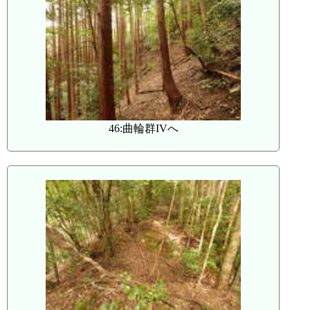
46:曲輪群IVへ