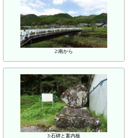
2:南から
3:石碑と案内板