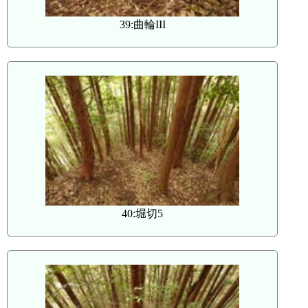
39:曲輪III
40:堀切5