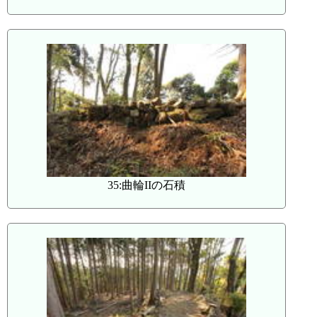
35:曲輪IIの石積