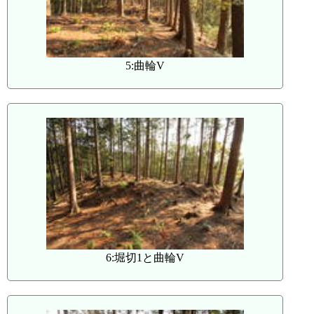
5:曲輪V
6:堀切1と曲輪V