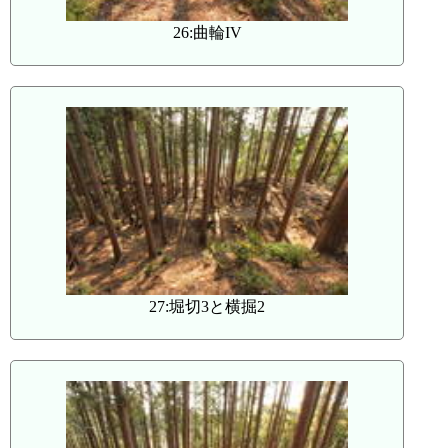
26:曲輪IV
27:堀切3と横掘2