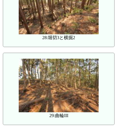
28:堀切3と横掘2
29:曲輪III