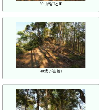
39:曲輪IIとIII
40:奥が曲輪I