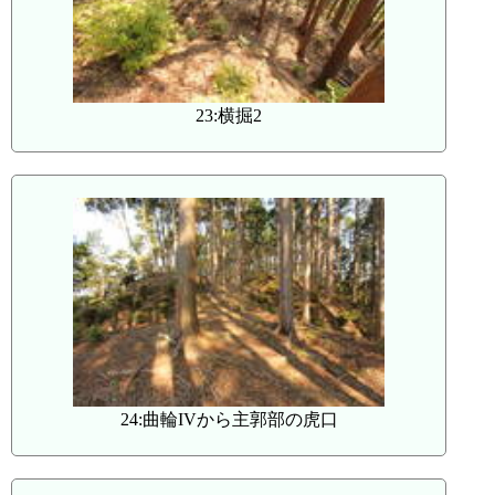
23:横掘2
24:曲輪IVから主郭部の虎口