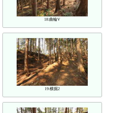
18:曲輪V
19:横掘2