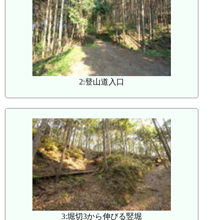
2:登山道入口
3:堀切3から伸びる竪堀