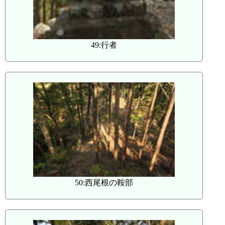
49:行者
50:西尾根の鞍部