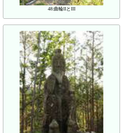
48:曲輪IIとIII