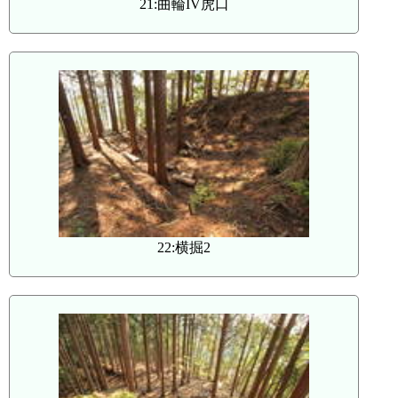
21:曲輪IV虎口
22:横掘2