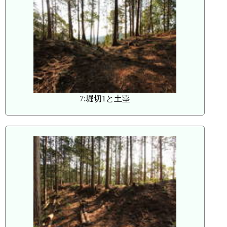
7:堀切1と土塁