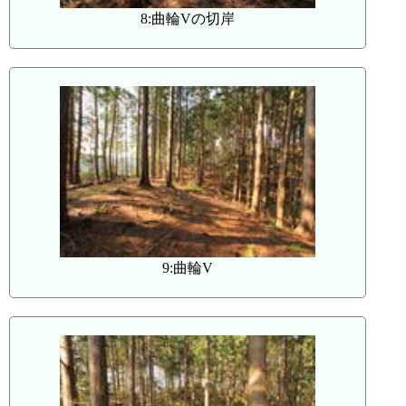
8:曲輪Vの切岸
9:曲輪V