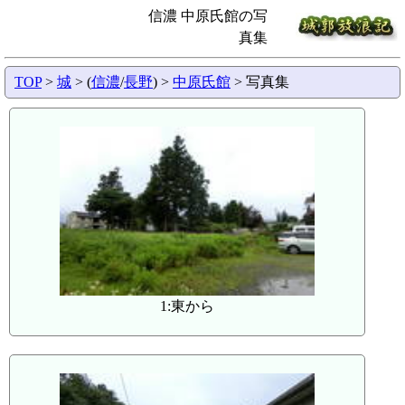
信濃 中原氏館の写
真集
TOP
>
城
> (
信濃
/
長野
) >
中原氏館
> 写真集
1:東から