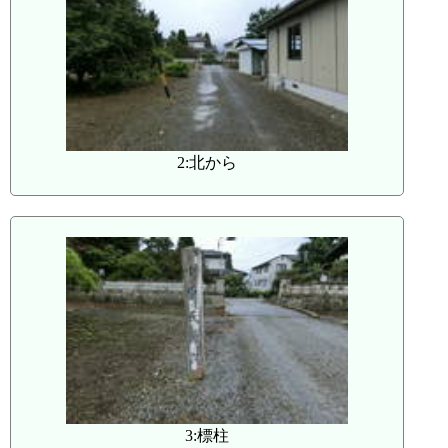
2:北から
3:標柱