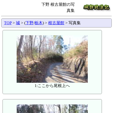
下野 根古屋館の写
真集
TOP
>
城
> (
下野
/
栃木
) >
根古屋館
> 写真集
1:ここから尾根上へ