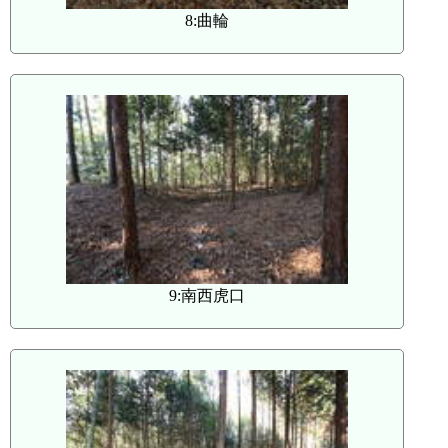
8:曲輪
9:南西虎口