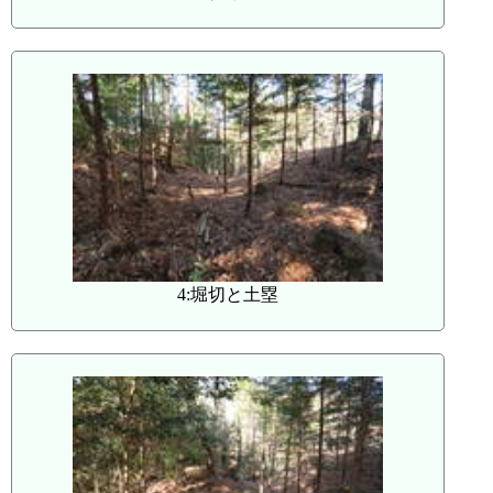
4:堀切と土塁