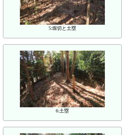
5:堀切と土塁
6:土塁