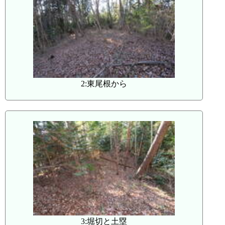
2:東尾根から
3:堀切と土塁