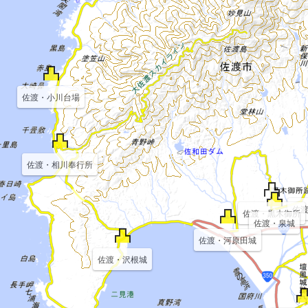
佐渡・小川台場
佐渡・相川奉行所
佐
佐渡・黒木御所
佐渡・泉城
佐渡・河原田城
佐渡・沢根城