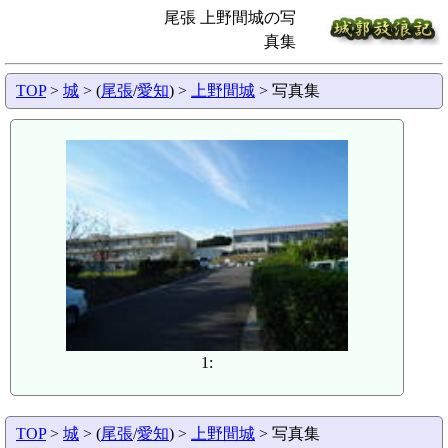
尾張 上野間城の写
真集
TOP
>
城
> (
尾張
/
愛知
) >
上野間城
> 写真集
1:
TOP
>
城
> (
尾張
/
愛知
) >
上野間城
> 写真集