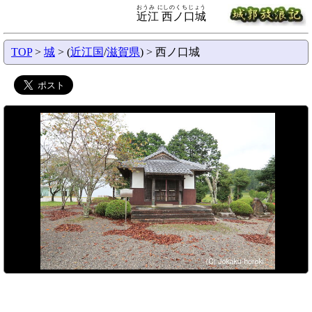
おうみ にしのくちじょう
近江 西ノ口城
TOP
>
城
> (
近江国
/
滋賀県
) > 西ノ口城