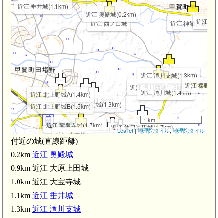
m)
近江 垂井城(1.1km)
近江 奥殿城(0.2km)
近江 忠道
近江 西ノ口城
近江 神館(1.3km)
近江 滝川支城(1.3km)
近江 櫟野大原
近江 滝川西城(1.3km)
近江 滝川城(1.4km)
近江 北上野城A(1.4km)
近江 冨田山城(1.3km)
近江 観音堂城(1.3km)
近江 北上野城B(1.5km)
1 km
近江 龍泉寺城(1.7km)
近江 油日冨田城(1.7km)
Leaflet
|
地理院タイル
,
地理院タイル
近江 木内城(1.8km)
油日駅(2.1km)
近江 前山城(1.8km)
近江 岡崎城(1.9km)
付近の城(直線距離)
近江 中山城(2.1km)
0.2km
近江 奥殿城
0.9km 近江 大原上田城
1.0km 近江 大宝寺城
1.1km
近江 垂井城
1.3km
近江 滝川支城