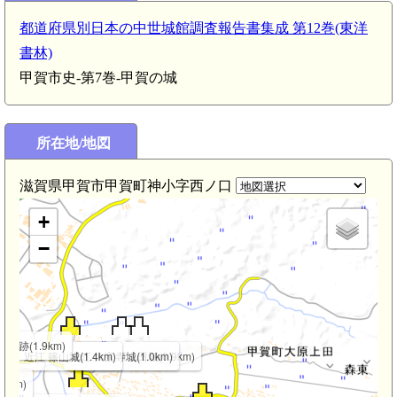
都道府県別日本の中世城館調査報告書集成 第12巻(東洋
書林)
甲賀市史-第7巻-甲賀の城
所在地/地図
滋賀県甲賀市甲賀町神小字西ノ口
+
−
遺跡(1.9km)
近江 篠山城(1.4km)
近江 大宝寺城(1.0km)
近江 大原上田城(0.9km)
0km)