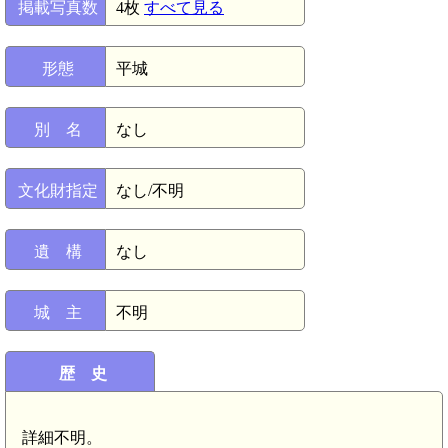
掲載写真数
4枚
すべて見る
形態
平城
別 名
なし
文化財指定
なし/不明
遺 構
なし
城 主
不明
歴 史
詳細不明。