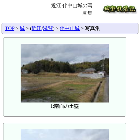
近江 伴中山城の写
真集
TOP
>
城
> (
近江
/
滋賀
) >
伴中山城
> 写真集
1:南面の土塁