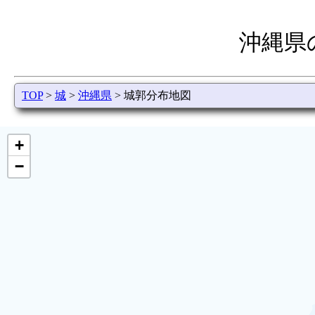
沖縄県
TOP
>
城
>
沖縄県
> 城郭分布地図
+
−