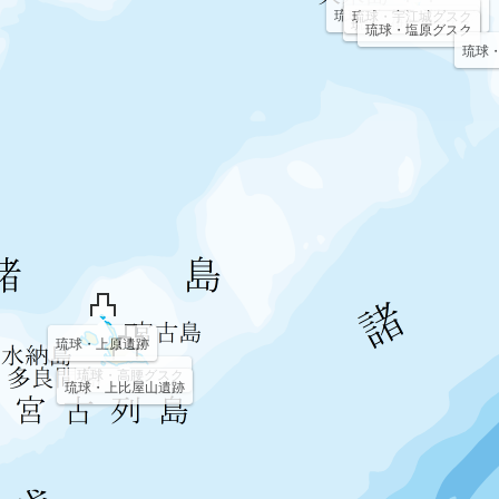
琉球・久米具志川グスク
琉球・宇江城グスク
琉球・伊敷索グスク
琉球・塩原グスク
琉球
琉球・上原遺跡
琉球・高腰グスク
琉球・上比屋山遺跡