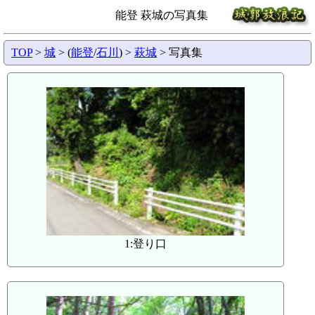
能登 萩城の写真集
TOP
>
城
> (
能登
/
石川
) >
萩城
> 写真集
1:登り口