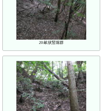
20:畝状竪堀群