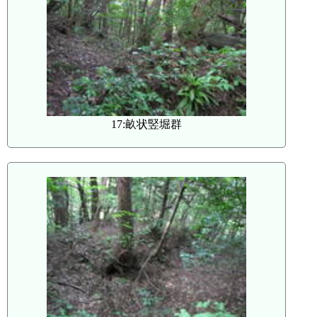
17:畝状竪堀群