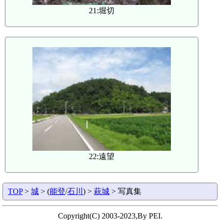
21:堀切
22:遠望
TOP
>
城
> (
能登
/
石川
) >
萩城
> 写真集
Copyright(C) 2003-2023,By PEI.