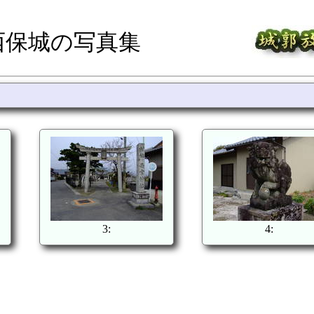
西保城の写真集
3:
4: