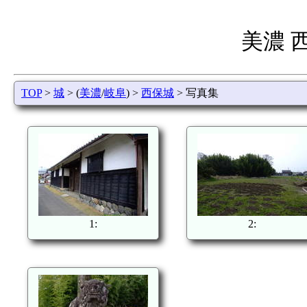
美濃 
TOP
>
城
> (
美濃
/
岐阜
) >
西保城
> 写真集
1:
2: