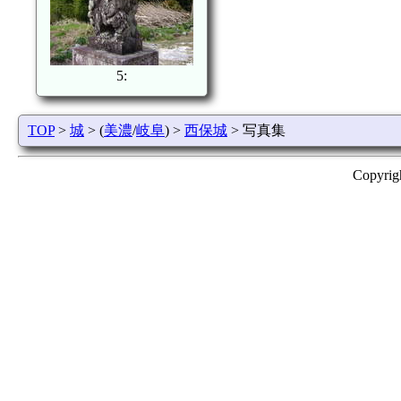
5:
TOP
>
城
> (
美濃
/
岐阜
) >
西保城
> 写真集
Copyrig