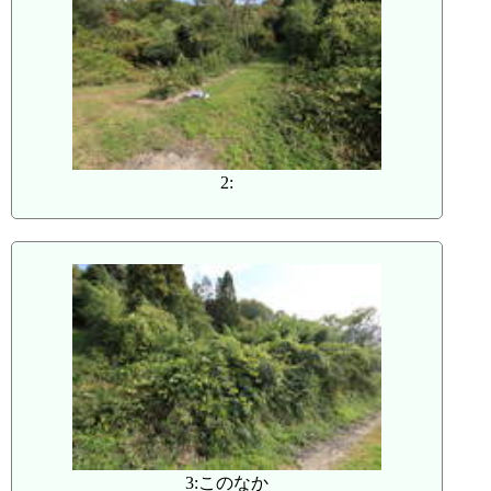
2:
3:このなか