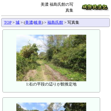
美濃 福島氏館の写
真集
TOP
>
城
> (
美濃
/
岐阜
) >
福島氏館
> 写真集
1:右の平段の辺りが館推定地