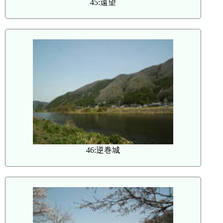
45:遠望
46:逆巻城