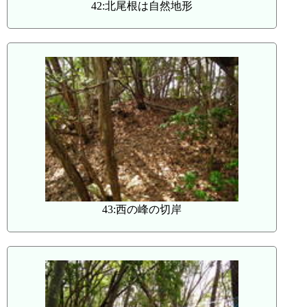
42:北尾根は自然地形
43:西の峰の切岸