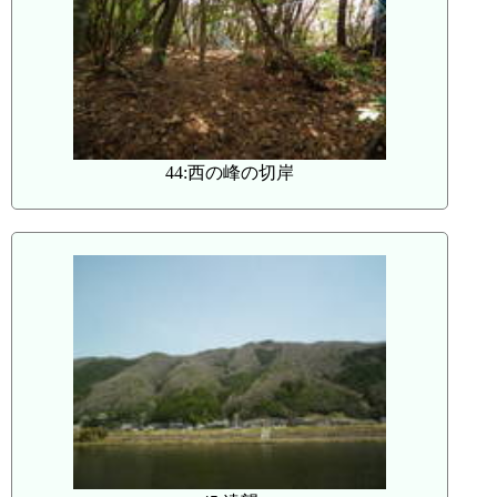
44:西の峰の切岸