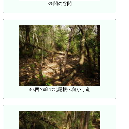
39:間の谷間
40:西の峰の北尾根へ向かう道