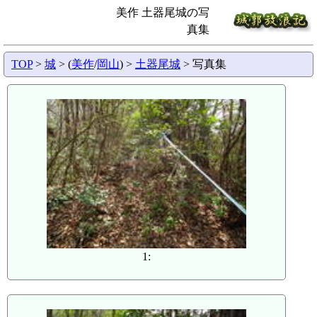
美作 土器尾城の写
真集
TOP
>
城
> (
美作
/
岡山
) >
土器尾城
> 写真集
1: