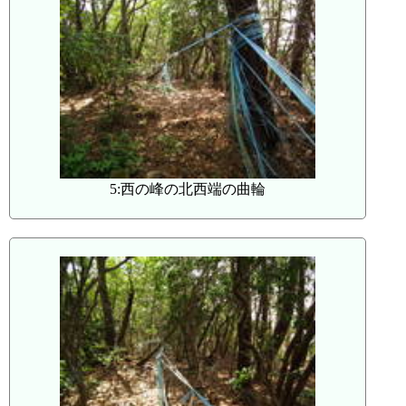
5:西の峰の北西端の曲輪